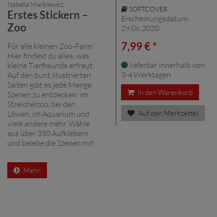
Izabella Markiewicz
SOFTCOVER
Erstes Stickern –
Erscheinungsdatum:
Zoo
29.06.2020
7,99 € *
Für alle kleinen Zoo-Fans!
Hier findest du alles, was
lieferbar innerhalb von
kleine Tierfreunde erfreut:
3-4 Werktagen
Auf den bunt illustrierten
Seiten gibt es jede Menge
In den Warenkorb
Szenen zu entdecken: im
Streichelzoo, bei den
Auf den Merkzettel
Löwen, im Aquarium und
viele andere mehr. Wähle
aus über 350 Aufklebern
und belebe die Szenen mit ...
Mehr