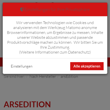
Einstellungen für Ihre Privatsphäre
Wir verwenden Technologien wie Cookies und
Warenkorb
Anmelden
0
analysieren mit dem Werkzeug Matomo anonyme
Browserinformationen, um Ergebnisse zu messen, Inhalte
unserer Website abzustimmen und passende
Produktvorschläge machen zu können. Wir bitten Sie um
Ihre Zustimmung.
Erweiterte Suche
(
Weitere Informationen zum Datenschutz
)
Navigation
Menü
umschalten
Einstellungen
Alle akzeptieren
Sie sind hier:
Nach Hersteller
arsEdition
ARSEDITION