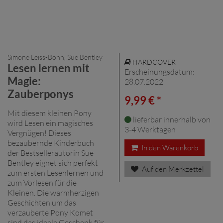
Simone Leiss-Bohn, Sue Bentley
HARDCOVER
Lesen lernen mit
Erscheinungsdatum:
Magie:
28.07.2022
Zauberponys
9,99 € *
Mit diesem kleinen Pony
lieferbar innerhalb von
wird Lesen ein magisches
3-4 Werktagen
Vergnügen! Dieses
bezaubernde Kinderbuch
In den Warenkorb
der Bestsellerautorin Sue
Bentley eignet sich perfekt
Auf den Merkzettel
zum ersten Lesenlernen und
zum Vorlesen für die
Kleinen. Die warmherzigen
Geschichten um das
verzauberte Pony Komet
sind das ideale Geschenk für