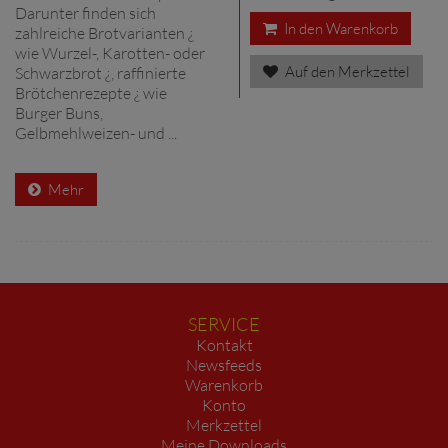
Darunter finden sich
In den Warenkorb
zahlreiche Brotvarianten ¿
wie Wurzel-, Karotten- oder
Auf den Merkzettel
Schwarzbrot ¿, raffinierte
Brötchenrezepte ¿ wie
Burger Buns,
Gelbmehlweizen- und ...
Mehr
SERVICE
Kontakt
Newsfeeds
Warenkorb
Konto
Merkzettel
Meine Downloads