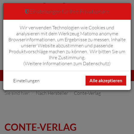
Einstellungen für Ihre Privatsphäre
Wir verwenden Technologien wie Cookies und
Warenkorb
Anmelden
0
analysieren mit dem Werkzeug Matomo anonyme
Browserinformationen, um Ergebnisse zu messen, Inhalte
unserer Website abzustimmen und passende
Produktvorschläge machen zu können. Wir bitten Sie um
Ihre Zustimmung.
Erweiterte Suche
(
Weitere Informationen zum Datenschutz
)
Navigation
Menü
umschalten
Einstellungen
Alle akzeptieren
Sie sind hier:
Nach Hersteller
Conte-Verlag
CONTE-VERLAG