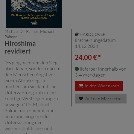
Michael Dr. Palmer, Michael
HARDCOVER
Palmer
Erscheinungsdatum:
Hiroshima
14.12.2024
revidiert
24,00 € *
"Es ging nicht um den Sieg
über Japan, sondern darum,
lieferbar innerhalb von
den Menschen Angst vor
3-4 Werktagen
einem Atomkrieg zu
In den Warenkorb
machen, um sie damit zur
Unterwerfung unter eine
künftige Weltregierung zu
Auf den Merkzettel
bewegen." Dr. Michael
Palmer unternimmt eine
neue und eingehende
Untersuchung der
wissenschaftlichen und