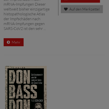
mRNA-­Impfungen Dieser
weltweit bisher einzigartige
Auf den Merkzettel
histopatho­logische Atlas
der Impfschäden nach
mRNA­-Impfungen gegen
SARS­-CoV­2 ist den sehr ...
Mehr