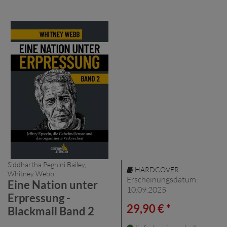
Siddhartha Peghini Bailey,
HARDCOVER
Whitney Webb
Erscheinungsdatum:
Eine Nation unter
10.09.2025
Erpressung -
29,90 € *
Blackmail Band 2