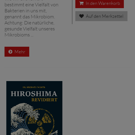
In den Warenkorb
bestimmt eine Vielfalt von
Bakterien in uns mit,
Auf den Merkzettel
genannt das Mikrobiom.
Achtung: Die natürliche,
gesunde Vielfalt unseres
Mikrobioms ...
Mehr