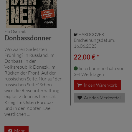
Flo Osrainik
HARDCOVER
Donbassdonner
Erscheinungsdatum:
16.06.2025
Wo waren Sie letzten
Frühling? In Russland, im
22,00 € *
Donbass. In der
Volksrepublik Donezk, im
lieferbar innerhalb von
Rücken der Front. Auf der
3-4 Werktagen
russischen Seite. Nur auf der
russischen Seite? Schon
In den Warenkorb
wird die Reiseunterhaltung
explosiv, denn es herrscht
Auf den Merkzettel
Krieg. Im Osten Europas
und in den Köpfen. Die
westlichen ...
Mehr