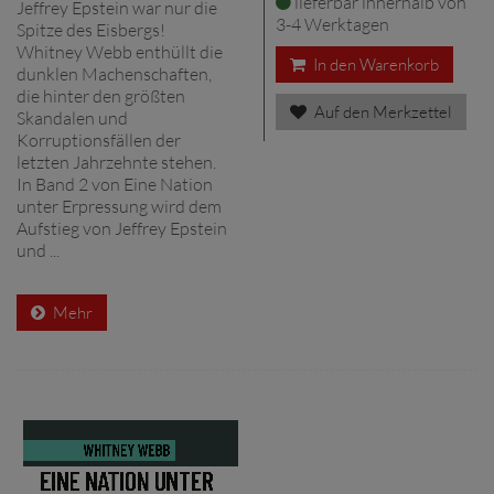
lieferbar innerhalb von
Jeffrey Epstein war nur die
3-4 Werktagen
Spitze des Eisbergs!
Whitney Webb enthüllt die
In den Warenkorb
dunklen Machenschaften,
die hinter den größten
Auf den Merkzettel
Skandalen und
Korruptionsfällen der
letzten Jahrzehnte stehen.
In Band 2 von Eine Nation
unter Erpressung wird dem
Aufstieg von Jeffrey Epstein
und ...
Mehr