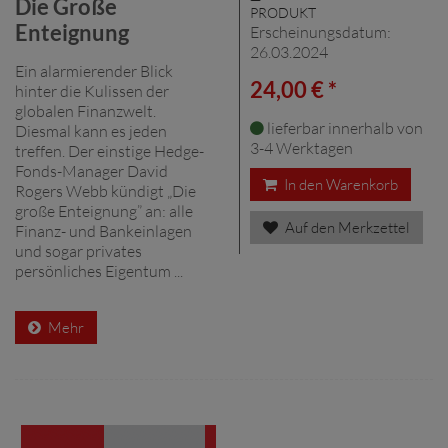
Die Große
PRODUKT
Enteignung
Erscheinungsdatum:
26.03.2024
Ein alarmierender Blick
24,00 € *
hinter die Kulissen der
globalen Finanzwelt.
lieferbar innerhalb von
Diesmal kann es jeden
3-4 Werktagen
treffen. Der einstige Hedge-
Fonds-Manager David
In den Warenkorb
Rogers Webb kündigt „Die
große Enteignung” an: alle
Auf den Merkzettel
Finanz- und Bankeinlagen
und sogar privates
persönliches Eigentum ...
Mehr