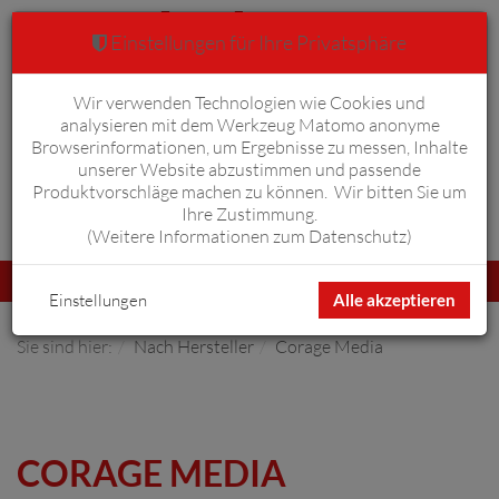
Einstellungen für Ihre Privatsphäre
Wir verwenden Technologien wie Cookies und
Warenkorb
Anmelden
0
analysieren mit dem Werkzeug Matomo anonyme
Browserinformationen, um Ergebnisse zu messen, Inhalte
unserer Website abzustimmen und passende
Produktvorschläge machen zu können. Wir bitten Sie um
Ihre Zustimmung.
Erweiterte Suche
(
Weitere Informationen zum Datenschutz
)
Navigation
Menü
umschalten
Einstellungen
Alle akzeptieren
Sie sind hier:
Nach Hersteller
Corage Media
CORAGE MEDIA