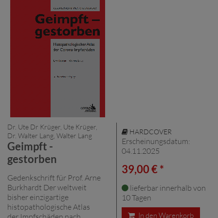
Dr. Ute Dr Krüger, Ute Krüger,
HARDCOVER
Dr. Walter Lang, Walter Lang
Erscheinungsdatum:
Geimpft -
04.11.2025
gestorben
39,00 € *
Gedenkschrift für Prof. Arne
Burkhardt Der weltweit
lieferbar innerhalb von
bisher einzigartige
10 Tagen
histopatho­logische Atlas
In den Warenkorb
der Impfschäden nach