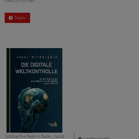
medizinischen ...
Mehr
Siddhartha Peghini Bailey, Jacob