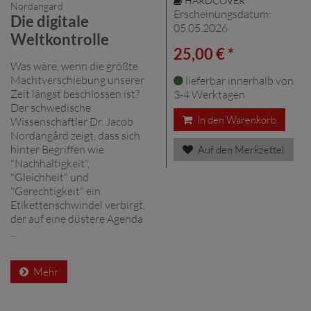
HARDCOVER
Nordangard
Erscheinungsdatum:
Die digitale
05.05.2026
Weltkontrolle
25,00 € *
Was wäre, wenn die größte
Machtverschiebung unserer
lieferbar innerhalb von
Zeit längst beschlossen ist?
3-4 Werktagen
Der schwedische
In den Warenkorb
Wissenschaftler Dr. Jacob
Nordangård zeigt, dass sich
hinter Begriffen wie
Auf den Merkzettel
"Nachhaltigkeit",
"Gleichheit" und
"Gerechtigkeit" ein
Etikettenschwindel verbirgt,
der auf eine düstere Agenda
...
Mehr