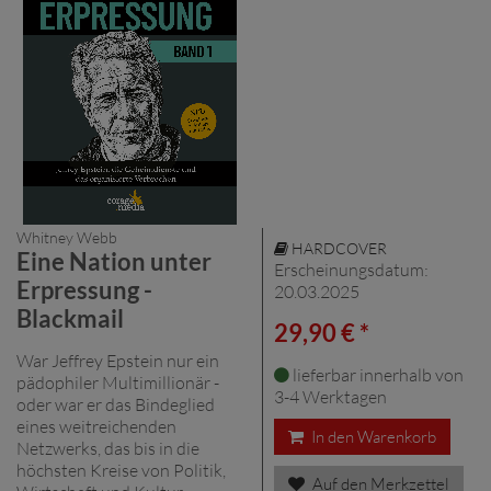
Whitney Webb
HARDCOVER
Eine Nation unter
Erscheinungsdatum:
Erpressung -
20.03.2025
Blackmail
29,90 € *
War Jeffrey Epstein nur ein
lieferbar innerhalb von
pädophiler Multimillionär -
3-4 Werktagen
oder war er das Bindeglied
eines weitreichenden
In den Warenkorb
Netzwerks, das bis in die
höchsten Kreise von Politik,
Auf den Merkzettel