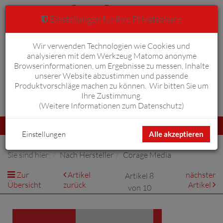
Einstellungen für Ihre Privatsphäre
Wir verwenden Technologien wie Cookies und
Warenkorb
Anmelden
0
analysieren mit dem Werkzeug Matomo anonyme
Browserinformationen, um Ergebnisse zu messen, Inhalte
unserer Website abzustimmen und passende
Produktvorschläge machen zu können. Wir bitten Sie um
Ihre Zustimmung.
Erweiterte Suche
(
Weitere Informationen zum Datenschutz
)
Navigation
Menü
umschalten
Einstellungen
Alle akzeptieren
Sie sind hier:
Nach Hersteller
Corage Media
Zur
Artikel
nächster
Artikel 8
Übersicht
zurück
Artikel
von 10