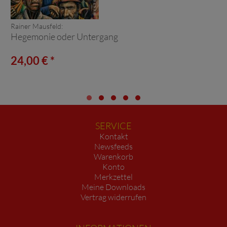
Rainer Mausfeld:
Hegemonie oder Untergang
24,00 € *
SERVICE
Kontakt
Newsfeeds
Warenkorb
Konto
Merkzettel
Meine Downloads
Vertrag widerrufen