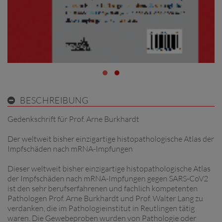
BESCHREIBUNG
Gedenkschrift für Prof. Arne Burkhardt
Der weltweit bisher einzigartige histopatho­logische Atlas der
Impfschäden nach mRNA-­Impfungen
Dieser weltweit bisher einzigartige histopatho­logische Atlas
der Impfschäden nach mRNA­-Impfungen gegen SARS­-CoV­2
ist den sehr berufserfahrenen und fachlich kompetenten
Pathologen Prof. Arne Burkhardt und Prof. Walter Lang zu
verdanken, die im Pathologie­institut in Reutlingen tätig
waren. Die Gewebeproben wurden von Pathologie­ oder