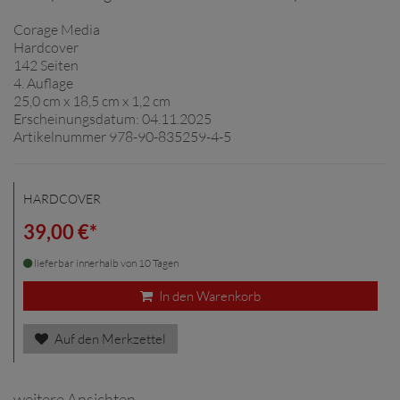
Corage Media
Hardcover
142 Seiten
4. Auflage
25,0 cm x 18,5 cm x 1,2 cm
Erscheinungsdatum: 04.11.2025
Artikelnummer 978-90-835259-4-5
HARDCOVER
39,00 €*
lieferbar innerhalb von 10 Tagen
In den Warenkorb
Auf den Merkzettel
weitere Ansichten