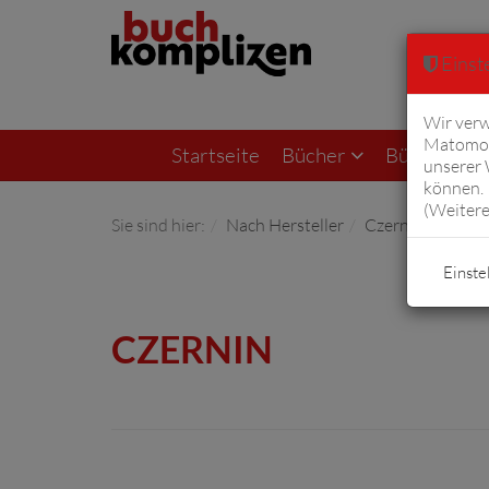
Einste
Wir verw
Matomo 
Startseite
Bücher
Bücher von F
unserer
können. 
(
Weitere
Sie sind hier:
Nach Hersteller
Czernin
Einste
CZERNIN