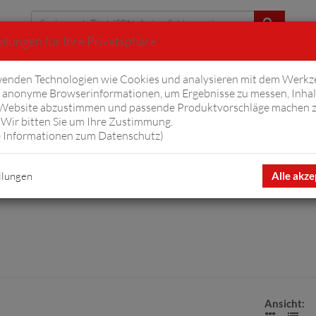
llungen für Ihre Privatsphäre
Erweiterte Suche
enden Technologien wie Cookies und analysieren mit dem Werkz
anonyme Browserinformationen, um Ergebnisse zu messen, Inhal
iftyfifty
Hörbücher
Komplizen
Ov
 Website abzustimmen und passende Produktvorschläge machen 
Wir bitten Sie um Ihre Zustimmung.
 Informationen zum Datenschutz
)
llungen
Alle akze
Ansicht: