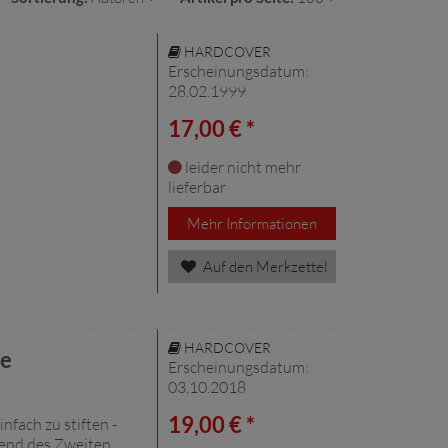
HARDCOVER
Erscheinungsdatum:
28.02.1999
17,00 € *
leider nicht mehr
lieferbar
Mehr Informationen
Auf den Merkzettel
HARDCOVER
he
Erscheinungsdatum:
03.10.2018
19,00 € *
fach zu stiften -
rend des Zweiten