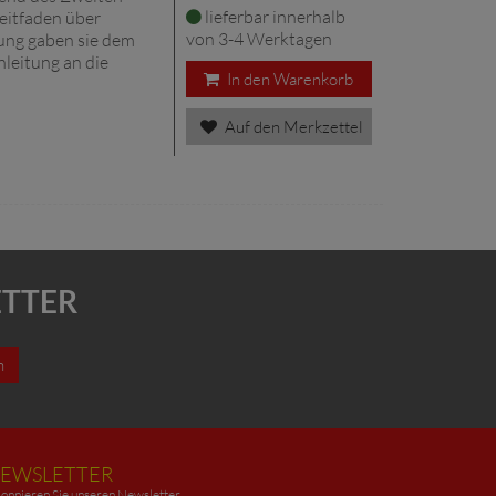
lieferbar innerhalb
eitfaden über
von 3-4 Werktagen
ung gaben sie dem
leitung an die
In den Warenkorb
Auf den Merkzettel
ETTER
n
EWSLETTER
onnieren Sie unseren Newsletter