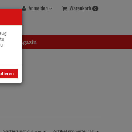
Warenkorb
Anmelden
0
eug
te
erton Magazin
zu
ptieren
Sortierung:
Autoren
Artikel pro Seite:
100