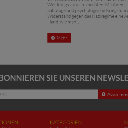
Weltkriegs zunutze machten. Mit ihrem L
Sabotage und psychologische Kriegsführ
Widerstand gegen das Naziregime eine An
Hand, wie man ...
Mehr
BONNIEREN SIE UNSEREN NEWSL
Abonniere
TIONEN
KATEGORIEN
N
Ab