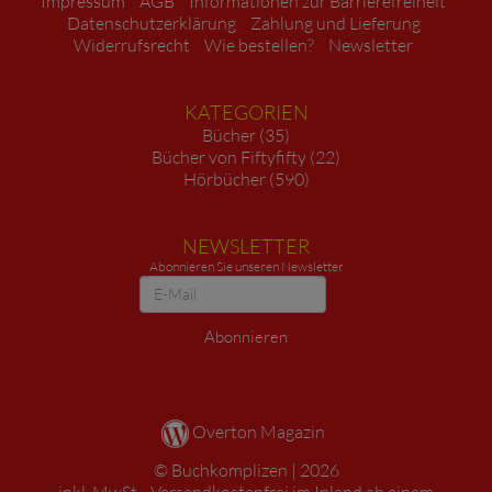
Impressum
AGB
Informationen zur Barrierefreiheit
Datenschutzerklärung
Zahlung und Lieferung
Widerrufsrecht
Wie bestellen?
Newsletter
KATEGORIEN
Bücher (35)
Bücher von Fiftyfifty (22)
Hörbücher (590)
NEWSLETTER
Abonnieren Sie unseren Newsletter
Newsletter
Abonnieren
Overton Magazin
Buchkomplizen
2026
*
inkl. MwSt. ,
Versandkostenfrei im Inland ab einem