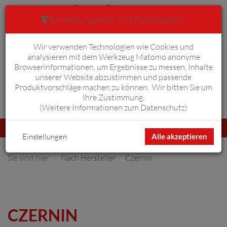
Einstellungen für Ihre Privatsphäre
Wir verwenden Technologien wie Cookies und
Warenkorb
Anmelden
0
analysieren mit dem Werkzeug Matomo anonyme
Browserinformationen, um Ergebnisse zu messen, Inhalte
unserer Website abzustimmen und passende
Produktvorschläge machen zu können. Wir bitten Sie um
Ihre Zustimmung.
Erweiterte Suche
(
Weitere Informationen zum Datenschutz
)
Navigation
Menü
umschalten
Einstellungen
Alle akzeptieren
Sie sind hier:
Nach Hersteller
Czernin
CZERNIN