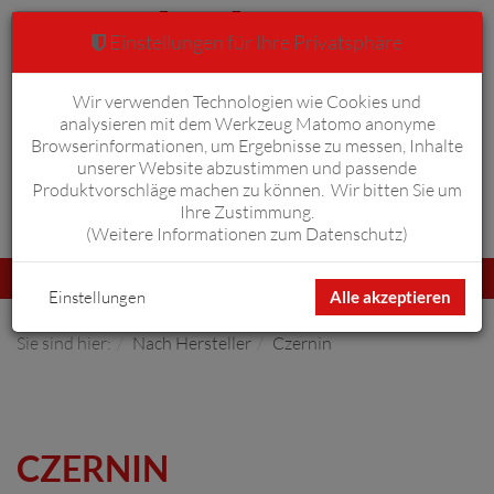
Einstellungen für Ihre Privatsphäre
Wir verwenden Technologien wie Cookies und
Warenkorb
Anmelden
0
analysieren mit dem Werkzeug Matomo anonyme
Browserinformationen, um Ergebnisse zu messen, Inhalte
unserer Website abzustimmen und passende
Produktvorschläge machen zu können. Wir bitten Sie um
Ihre Zustimmung.
Erweiterte Suche
(
Weitere Informationen zum Datenschutz
)
Navigation
Menü
umschalten
Einstellungen
Alle akzeptieren
Sie sind hier:
Nach Hersteller
Czernin
CZERNIN