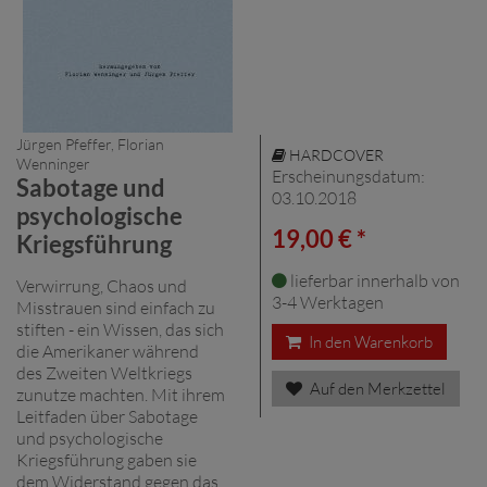
Jürgen Pfeffer, Florian
HARDCOVER
Wenninger
Erscheinungsdatum:
Sabotage und
03.10.2018
psychologische
19,00 € *
Kriegsführung
lieferbar innerhalb von
Verwirrung, Chaos und
3-4 Werktagen
Misstrauen sind einfach zu
stiften - ein Wissen, das sich
In den Warenkorb
die Amerikaner während
des Zweiten Weltkriegs
Auf den Merkzettel
zunutze machten. Mit ihrem
Leitfaden über Sabotage
und psychologische
Kriegsführung gaben sie
dem Widerstand gegen das