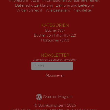
Impressum
AGB
Informationen zur Barrierefreiheit
Datenschutzerklärung
Zahlung und Lieferung
Widerrufsrecht
Wie bestellen?
Newsletter
KATEGORIEN
Bücher (35)
Bücher von Fiftyfifty (22)
Hörbücher (590)
NEWSLETTER
Abonnieren Sie unseren Newsletter
Newsletter
Abonnieren
Overton Magazin
Buchkomplizen
2026
*
inkl. MwSt. ,
Versandkostenfrei im Inland ab einem