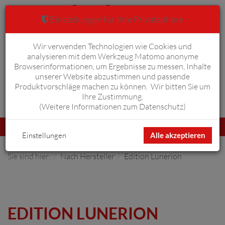
Einstellungen für Ihre Privatsphäre
Wir verwenden Technologien wie Cookies und
Warenkorb
Anmelden
0
analysieren mit dem Werkzeug Matomo anonyme
Browserinformationen, um Ergebnisse zu messen, Inhalte
unserer Website abzustimmen und passende
Produktvorschläge machen zu können. Wir bitten Sie um
Ihre Zustimmung.
Erweiterte Suche
(
Weitere Informationen zum Datenschutz
)
Navigation
Menü
umschalten
Einstellungen
Alle akzeptieren
Sie sind hier:
Nach Hersteller
Edition Lunerion
EDITION LUNERION