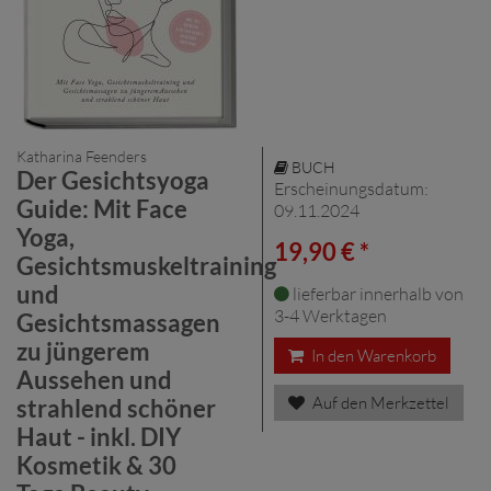
Katharina Feenders
BUCH
Der Gesichtsyoga
Erscheinungsdatum:
Guide: Mit Face
09.11.2024
Yoga,
19,90 € *
Gesichtsmuskeltraining
und
lieferbar innerhalb von
3-4 Werktagen
Gesichtsmassagen
zu jüngerem
In den Warenkorb
Aussehen und
Auf den Merkzettel
strahlend schöner
Haut - inkl. DIY
Kosmetik & 30