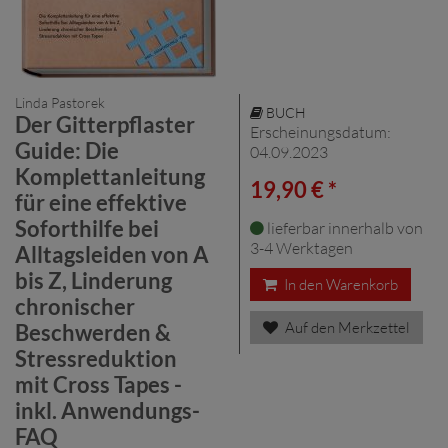
Linda Pastorek
BUCH
Der Gitterpflaster
Erscheinungsdatum:
Guide: Die
04.09.2023
Komplettanleitung
19,90 € *
für eine effektive
Soforthilfe bei
lieferbar innerhalb von
3-4 Werktagen
Alltagsleiden von A
bis Z, Linderung
In den Warenkorb
chronischer
Auf den Merkzettel
Beschwerden &
Stressreduktion
mit Cross Tapes -
inkl. Anwendungs-
FAQ