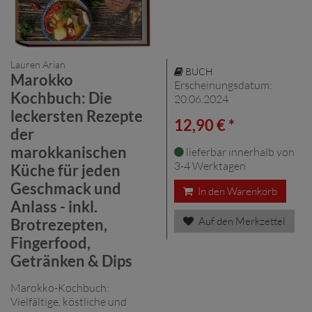
Lauren Arian
BUCH
Marokko
Erscheinungsdatum:
Kochbuch: Die
20.06.2024
leckersten Rezepte
12,90 € *
der
marokkanischen
lieferbar innerhalb von
3-4 Werktagen
Küche für jeden
Geschmack und
In den Warenkorb
Anlass - inkl.
Auf den Merkzettel
Brotrezepten,
Fingerfood,
Getränken & Dips
Marokko-Kochbuch:
Vielfältige, köstliche und