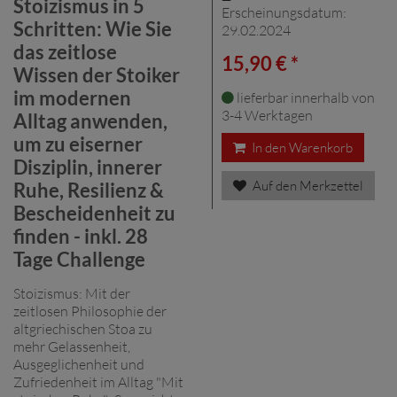
Stoizismus in 5
Erscheinungsdatum:
Schritten: Wie Sie
29.02.2024
das zeitlose
15,90 € *
Wissen der Stoiker
im modernen
lieferbar innerhalb von
3-4 Werktagen
Alltag anwenden,
um zu eiserner
In den Warenkorb
Disziplin, innerer
Auf den Merkzettel
Ruhe, Resilienz &
Bescheidenheit zu
finden - inkl. 28
Tage Challenge
Stoizismus: Mit der
zeitlosen Philosophie der
altgriechischen Stoa zu
mehr Gelassenheit,
Ausgeglichenheit und
Zufriedenheit im Alltag "Mit