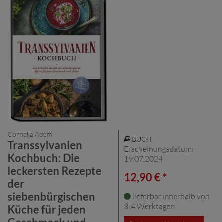
Cornelia Adem
BUCH
Transsylvanien
Erscheinungsdatum:
Kochbuch: Die
19.07.2024
leckersten Rezepte
12,90 € *
der
siebenbürgischen
lieferbar innerhalb von
3-4 Werktagen
Küche für jeden