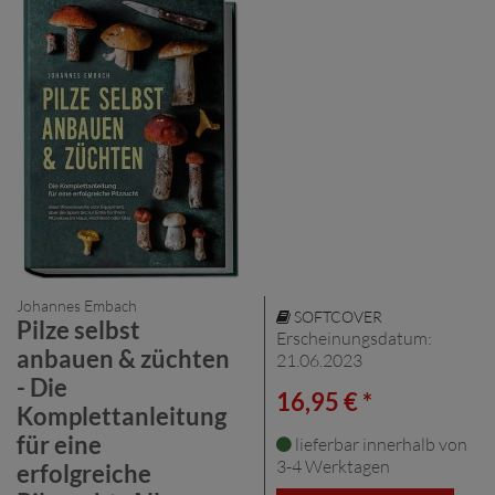
Johannes Embach
SOFTCOVER
Pilze selbst
Erscheinungsdatum:
anbauen & züchten
21.06.2023
- Die
16,95 € *
Komplettanleitung
für eine
lieferbar innerhalb von
3-4 Werktagen
erfolgreiche