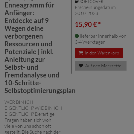
SOFTCOVER
Enneagramm für
Erscheinungsdatum:
Anfänger:
20.07.2023
Entdecke auf 9
15,90 € *
Wegen deine
verborgenen
lieferbar innerhalb von
3-4 Werktagen
Ressourcen und
Potenziale | inkl.
In den Warenkorb
Anleitung zur
Auf den Merkzettel
Selbst- und
Fremdanalyse und
10-Schritte-
Selbstoptimierungsplan
WER BIN ICH
EIGENTLICH? WIE BIN ICH
EIGENTLICH? Derartige
Fragen haben sich wohl
viele von uns schon oft
gestellt. Die Suche nach der