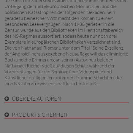
markiert Leo Silberstein-Gilbert mit prophetischem Blick den
Untergang der mitteleuropäischen Monarchien und die
politischen Katastrophen der folgenden Dekaden. Sein
geradezu heinescher Witz macht den Roman zu einem
besonderen Lesevergnügen. Nach 1933 geriet er in die
Zensur, wurde aus den Bibliotheken im Herrschaftsbereich
des NS-Regimes aussortiert, sodass heute nur noch drei
Exemplare in europäischen Bibliotheken verzeichnet sind.
Die von Nathanael Riemer unter dem Titel "Seine Exzellenz,
der Android" herausgegebene Neuauflage will das eliminierte
Buch und die Erinnerung an seinen Autor neu beleben.
Nathanael Riemer stieß auf diesen Schatz während der
Vorbereitungen für ein Seminar über Videospiele und
Künstliche Intelligenzen unter den Trümmerschichten, die
eine NS-Literaturwissenschaftlerin hinterließ ...
ÜBER DIE AUTOREN
PRODUKTSICHERHEIT