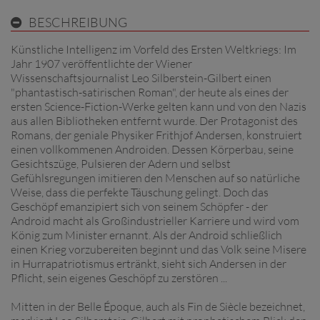
BESCHREIBUNG
Künstliche Intelligenz im Vorfeld des Ersten Weltkriegs: Im
Jahr 1907 veröffentlichte der Wiener
Wissenschaftsjournalist Leo Silberstein-Gilbert einen
"phantastisch-satirischen Roman", der heute als eines der
ersten Science-Fiction-Werke gelten kann und von den Nazis
aus allen Bibliotheken entfernt wurde. Der Protagonist des
Romans, der geniale Physiker Frithjof Andersen, konstruiert
einen vollkommenen Androiden. Dessen Körperbau, seine
Gesichtszüge, Pulsieren der Adern und selbst
Gefühlsregungen imitieren den Menschen auf so natürliche
Weise, dass die perfekte Täuschung gelingt. Doch das
Geschöpf emanzipiert sich von seinem Schöpfer - der
Android macht als Großindustrieller Karriere und wird vom
König zum Minister ernannt. Als der Android schließlich
einen Krieg vorzubereiten beginnt und das Volk seine Misere
in Hurrapatriotismus ertränkt, sieht sich Andersen in der
Pflicht, sein eigenes Geschöpf zu zerstören ...
Mitten in der Belle Époque, auch als Fin de Siècle bezeichnet,