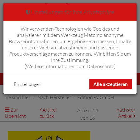
Einstellungen für Ihre Privatsphäre
Wir verwenden Technologien wie Cookies und
Warenkorb
Anmelden
0
analysieren mit dem Werkzeug Matomo anonyme
Browserinformationen, um Ergebnisse zu messen, Inhalte
unserer Website abzustimmen und passende
Produktvorschläge machen zu können. Wir bitten Sie um
Ihre Zustimmung.
Erweiterte Suche
(
Weitere Informationen zum Datenschutz
)
Navigation
Menü
umschalten
Einstellungen
Alle akzeptieren
Sie sind hier:
Nach Hersteller
Edition W GmbH
Zur
Artikel
nächster
Artikel 14
Übersicht
zurück
Artikel
von 16