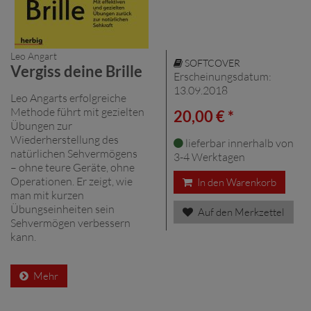
Leo Angart
SOFTCOVER
Vergiss deine Brille
Erscheinungsdatum:
13.09.2018
Leo Angarts erfolgreiche
Methode führt mit gezielten
20,00 € *
Übungen zur
Wiederherstellung des
lieferbar innerhalb von
natürlichen Sehvermögens
3-4 Werktagen
– ohne teure Geräte, ohne
Operationen. Er zeigt, wie
In den Warenkorb
man mit kurzen
Übungseinheiten sein
Auf den Merkzettel
Sehvermögen verbessern
kann.
Mehr