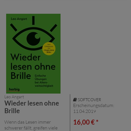
Leo Angart
SOFTCOVER
Wieder lesen ohne
Erscheinungsdatum:
Brille
11.04.2019
16,00 € *
Wenn das Lesen immer
schwerer fällt, greifen viele