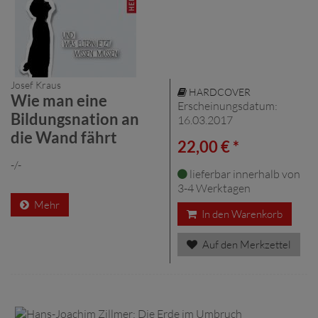
Josef Kraus
HARDCOVER
Wie man eine
Erscheinungsdatum:
Bildungsnation an
16.03.2017
die Wand fährt
22,00 € *
-/-
lieferbar innerhalb von
3-4 Werktagen
Mehr
In den Warenkorb
Auf den Merkzettel