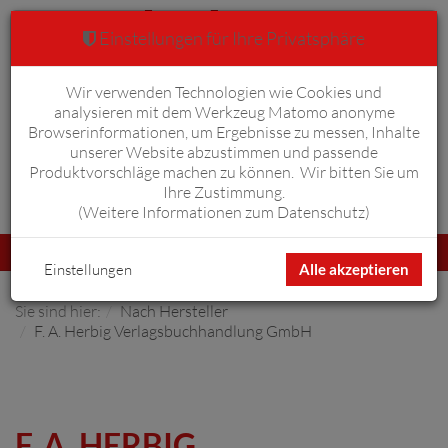
Einstellungen für Ihre Privatsphäre
Wir verwenden Technologien wie Cookies und
Warenkorb
Anmelden
0
analysieren mit dem Werkzeug Matomo anonyme
Browserinformationen, um Ergebnisse zu messen, Inhalte
unserer Website abzustimmen und passende
Produktvorschläge machen zu können. Wir bitten Sie um
Ihre Zustimmung.
Erweiterte Suche
(
Weitere Informationen zum Datenschutz
)
Navigation
Menü
umschalten
Einstellungen
Alle akzeptieren
Sie sind hier:
Nach Hersteller
F. A. Herbig Verlagsbuchhandlung GmbH
F. A. HERBIG