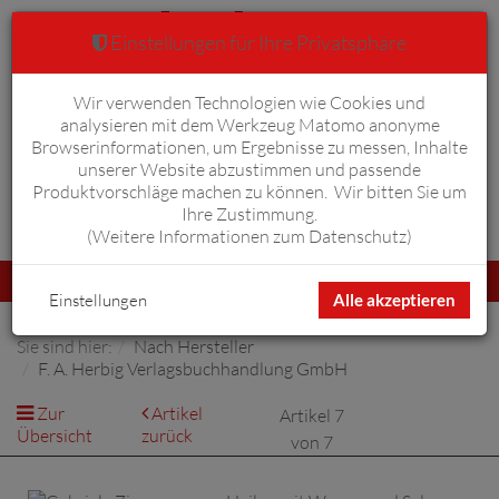
Einstellungen für Ihre Privatsphäre
Wir verwenden Technologien wie Cookies und
Warenkorb
Anmelden
0
analysieren mit dem Werkzeug Matomo anonyme
Browserinformationen, um Ergebnisse zu messen, Inhalte
unserer Website abzustimmen und passende
Produktvorschläge machen zu können. Wir bitten Sie um
Ihre Zustimmung.
Erweiterte Suche
(
Weitere Informationen zum Datenschutz
)
Navigation
Menü
umschalten
Einstellungen
Alle akzeptieren
Sie sind hier:
Nach Hersteller
F. A. Herbig Verlagsbuchhandlung GmbH
Zur
Artikel
Artikel 7
Übersicht
zurück
von 7