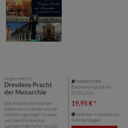
Jürgen Helfricht
HARDCOVER
Dresdens Pracht
Erscheinungsdatum:
der Monarchie
01.04.2016
19,95 € *
Das Residenzschloss der
Wettiner mit seinen auf der
lieferbar innerhalb von
Welt einzigartigen Museen
3-4 Werktagen
und dem Fürstenzug -
Sachsens Herrscher als 102