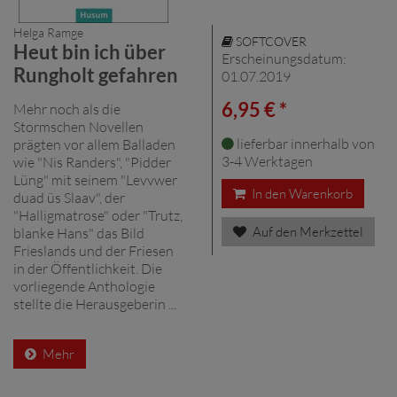
Helga Ramge
SOFTCOVER
Heut bin ich über
Erscheinungsdatum:
Rungholt gefahren
01.07.2019
6,95 € *
Mehr noch als die
Stormschen Novellen
lieferbar innerhalb von
prägten vor allem Balladen
3-4 Werktagen
wie "Nis Randers", "Pidder
Lüng" mit seinem "Levvwer
In den Warenkorb
duad üs Slaav", der
"Halligmatrose" oder "Trutz,
Auf den Merkzettel
blanke Hans" das Bild
Frieslands und der Friesen
in der Öffentlichkeit. Die
vorliegende Anthologie
stellte die Herausgeberin ...
Mehr