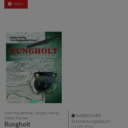
Mehr
Uwe Haupenthal, Jürgen Newig,
HARDCOVER
Albert Panten
Erscheinungsdatum:
Rungholt
01.05.2016