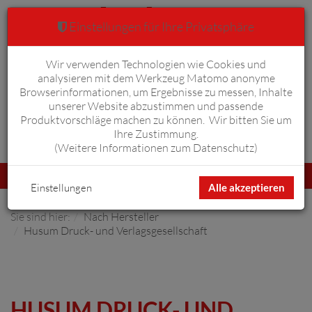
Einstellungen für Ihre Privatsphäre
Wir verwenden Technologien wie Cookies und
Warenkorb
Anmelden
0
analysieren mit dem Werkzeug Matomo anonyme
Browserinformationen, um Ergebnisse zu messen, Inhalte
unserer Website abzustimmen und passende
Produktvorschläge machen zu können. Wir bitten Sie um
Ihre Zustimmung.
Erweiterte Suche
(
Weitere Informationen zum Datenschutz
)
Navigation
Menü
umschalten
Einstellungen
Alle akzeptieren
Sie sind hier:
Nach Hersteller
Husum Druck- und Verlagsgesellschaft
HUSUM DRUCK- UND