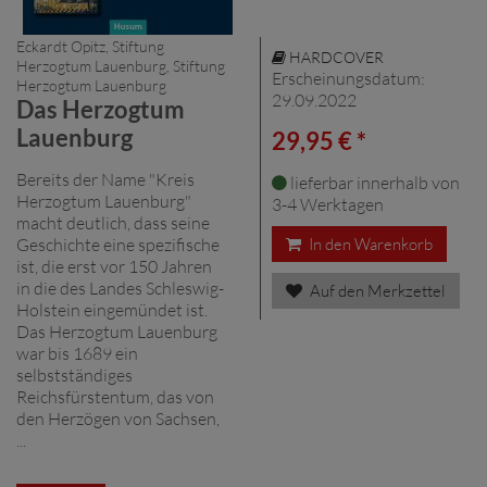
Eckardt Opitz, Stiftung
HARDCOVER
Herzogtum Lauenburg, Stiftung
Erscheinungsdatum:
Herzogtum Lauenburg
29.09.2022
Das Herzogtum
Lauenburg
29,95 € *
Bereits der Name "Kreis
lieferbar innerhalb von
Herzogtum Lauenburg"
3-4 Werktagen
macht deutlich, dass seine
Geschichte eine spezifische
In den Warenkorb
ist, die erst vor 150 Jahren
in die des Landes Schleswig-
Auf den Merkzettel
Holstein eingemündet ist.
Das Herzogtum Lauenburg
war bis 1689 ein
selbstständiges
Reichsfürstentum, das von
den Herzögen von Sachsen,
...