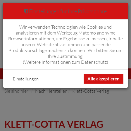
Einstellungen für Ihre Privatsphäre
Wir verwenden Technologien wie Cookies und
Warenkorb
Anmelden
0
analysieren mit dem Werkzeug Matomo anonyme
Browserinformationen, um Ergebnisse zu messen, Inhalte
unserer Website abzustimmen und passende
Produktvorschläge machen zu können. Wir bitten Sie um
Ihre Zustimmung.
Erweiterte Suche
(
Weitere Informationen zum Datenschutz
)
Navigation
Menü
umschalten
Einstellungen
Alle akzeptieren
Sie sind hier:
Nach Hersteller
Klett-Cotta Verlag
KLETT-COTTA VERLAG