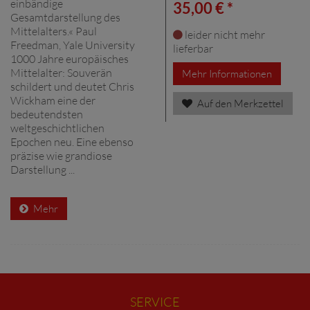
einbändige
35,00 € *
Gesamtdarstellung des
Mittelalters.« Paul
leider nicht mehr
Freedman, Yale University
lieferbar
1000 Jahre europäisches
Mittelalter: Souverän
Mehr Informationen
schildert und deutet Chris
Wickham eine der
Auf den Merkzettel
bedeutendsten
weltgeschichtlichen
Epochen neu. Eine ebenso
präzise wie grandiose
Darstellung ...
Mehr
SERVICE