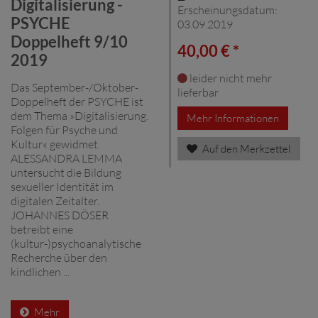
Digitalisierung -
Erscheinungsdatum:
PSYCHE
03.09.2019
Doppelheft 9/10
40,00 € *
2019
leider nicht mehr
Das September-/Oktober-
lieferbar
Doppelheft der PSYCHE ist
dem Thema »Digitalisierung.
Mehr Informationen
Folgen für Psyche und
Kultur« gewidmet.
Auf den Merkzettel
ALESSANDRA LEMMA
untersucht die Bildung
sexueller Identität im
digitalen Zeitalter.
JOHANNES DÖSER
betreibt eine
(kultur-)psychoanalytische
Recherche über den
kindlichen ...
Mehr