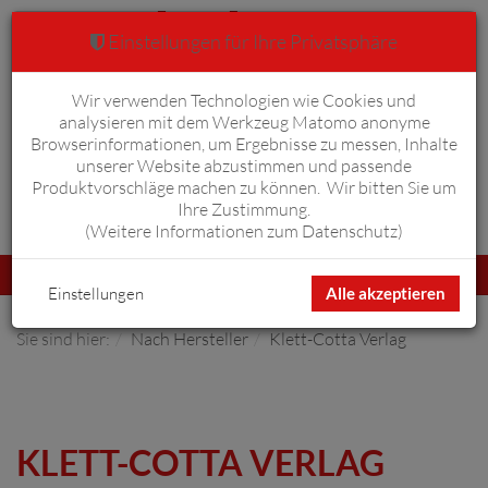
Einstellungen für Ihre Privatsphäre
Wir verwenden Technologien wie Cookies und
Warenkorb
Anmelden
0
analysieren mit dem Werkzeug Matomo anonyme
Browserinformationen, um Ergebnisse zu messen, Inhalte
unserer Website abzustimmen und passende
Produktvorschläge machen zu können. Wir bitten Sie um
Ihre Zustimmung.
Erweiterte Suche
(
Weitere Informationen zum Datenschutz
)
Navigation
Menü
umschalten
Einstellungen
Alle akzeptieren
Sie sind hier:
Nach Hersteller
Klett-Cotta Verlag
KLETT-COTTA VERLAG