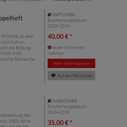
SOFTCOVER
ppelheft
Erscheinungsdatum:
03.09.2019
40,00 € *
r PSYCHE ist dem
e und Kultur«
leider nicht mehr
ht die Bildung
lieferbar
er. JOHANNES
ytische Recherche
Mehr Informationen
Auf den Merkzettel
HARDCOVER
Erscheinungsdatum:
30.04.2018
darstellung des
rsity 1000 Jahre
35,00 € *
dert und deutet