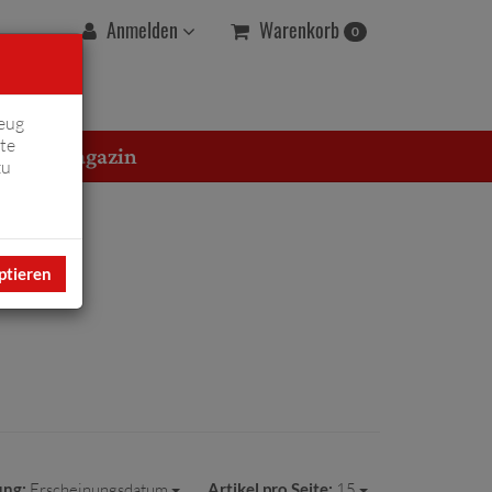
Warenkorb
Anmelden
0
eug
te
erton Magazin
zu
ptieren
ung:
Erscheinungsdatum
Artikel pro Seite:
15