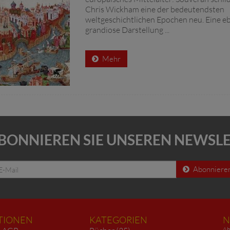
Chris Wickham eine der bedeutendsten
weltgeschichtlichen Epochen neu. Eine e
grandiose Darstellung ...
Mehr
BONNIEREN SIE UNSEREN NEWSL
Abonniere
TIONEN
KATEGORIEN
N
Ab