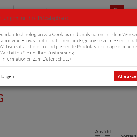
llungen für Ihre Privatsphäre
Erweiterte Suche
enden Technologien wie Cookies und analysieren mit dem Werkz
anonyme Browserinformationen, um Ergebnisse zu messen, Inhal
iftyfifty
Hörbücher
Komplizen
Ov
 Website abzustimmen und passende Produktvorschläge machen 
Wir bitten Sie um Ihre Zustimmung.
 Informationen zum Datenschutz
)
ag
llungen
Alle akze
G
Ansicht:
Sortier