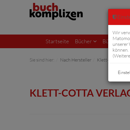
Einste
Wir verw
Matomo 
Startseite
Bücher
Bücher von F
unserer
können. 
(
Weitere
Sie sind hier:
Nach Hersteller
Klett-Cotta Verl
Einste
KLETT-COTTA VERLA