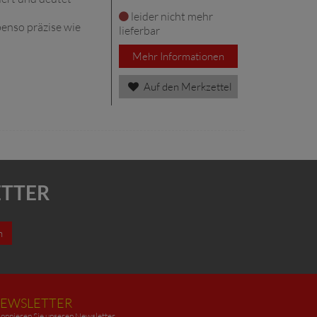
leider nicht mehr
benso präzise wie
lieferbar
Mehr Informationen
Auf den Merkzettel
ETTER
n
EWSLETTER
onnieren Sie unseren Newsletter