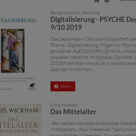
Benigna Gerisch, Vera King
Digitalisierung - PSYCHE Do
9/10 2019
Das September-/Oktober-Doppelheft de
Thema »Digitalisierung. Folgen für Psych
gewidmet. ALESSANDRA LEMMA untersuc
sexueller Identität im digitalen Zeitalt
DÖSER betreibt eine (kultur-)psychoanal
über den kindlichen ...
Mehr
Chris Wickham
Das Mittelalter
»Bei weitem die beste einbändige Gesamt
Mittelalters.« Paul Freedman, Yale Unive
europäisches Mittelalter: Souverän schil