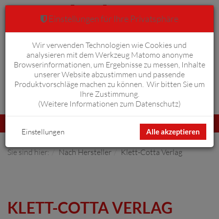
Einstellungen für Ihre Privatsphäre
Wir verwenden Technologien wie Cookies und
Warenkorb
Anmelden
0
analysieren mit dem Werkzeug Matomo anonyme
Browserinformationen, um Ergebnisse zu messen, Inhalte
unserer Website abzustimmen und passende
Produktvorschläge machen zu können. Wir bitten Sie um
Ihre Zustimmung.
Erweiterte Suche
(
Weitere Informationen zum Datenschutz
)
Navigation
Menü
umschalten
Einstellungen
Alle akzeptieren
Sie sind hier:
Nach Hersteller
Klett-Cotta Verlag
KLETT-COTTA VERLAG