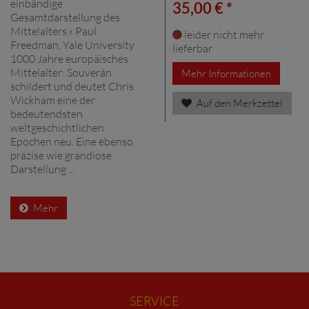
einbändige
35,00 € *
Gesamtdarstellung des
Mittelalters.« Paul
leider nicht mehr
Freedman, Yale University
lieferbar
1000 Jahre europäisches
Mittelalter: Souverän
Mehr Informationen
schildert und deutet Chris
Wickham eine der
Auf den Merkzettel
bedeutendsten
weltgeschichtlichen
Epochen neu. Eine ebenso
präzise wie grandiose
Darstellung ...
Mehr
SERVICE