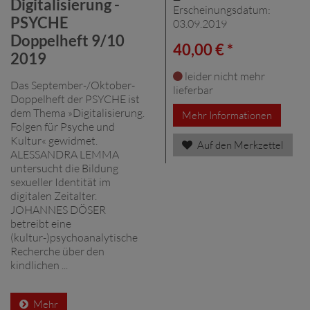
Digitalisierung -
Erscheinungsdatum:
PSYCHE
03.09.2019
Doppelheft 9/10
40,00 € *
2019
leider nicht mehr
Das September-/Oktober-
lieferbar
Doppelheft der PSYCHE ist
dem Thema »Digitalisierung.
Mehr Informationen
Folgen für Psyche und
Kultur« gewidmet.
Auf den Merkzettel
ALESSANDRA LEMMA
untersucht die Bildung
sexueller Identität im
digitalen Zeitalter.
JOHANNES DÖSER
betreibt eine
(kultur-)psychoanalytische
Recherche über den
kindlichen ...
Mehr