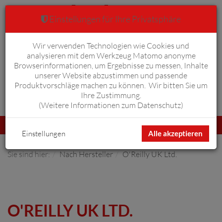
Einstellungen für Ihre Privatsphäre
Wir verwenden Technologien wie Cookies und
Warenkorb
Anmelden
0
analysieren mit dem Werkzeug Matomo anonyme
Browserinformationen, um Ergebnisse zu messen, Inhalte
unserer Website abzustimmen und passende
Produktvorschläge machen zu können. Wir bitten Sie um
Ihre Zustimmung.
Erweiterte Suche
(
Weitere Informationen zum Datenschutz
)
Navigation
Menü
umschalten
Einstellungen
Alle akzeptieren
Sie sind hier:
Nach Hersteller
O'Reilly UK Ltd.
O'REILLY UK LTD.