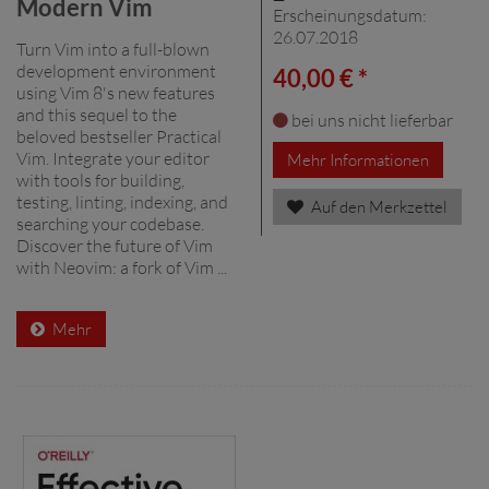
Modern Vim
Erscheinungsdatum:
26.07.2018
Turn Vim into a full-blown
development environment
40,00 € *
using Vim 8's new features
and this sequel to the
bei uns nicht lieferbar
beloved bestseller Practical
Vim. Integrate your editor
Mehr Informationen
with tools for building,
testing, linting, indexing, and
Auf den Merkzettel
searching your codebase.
Discover the future of Vim
with Neovim: a fork of Vim ...
Mehr