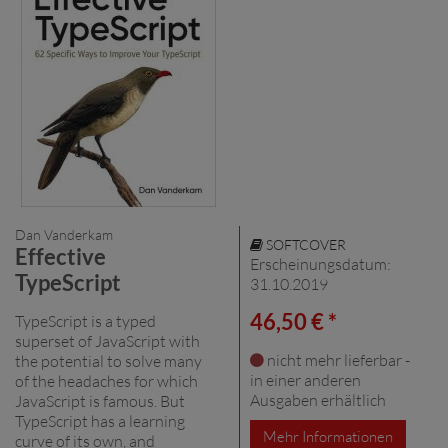
Dan Vanderkam
SOFTCOVER
Effective
Erscheinungsdatum:
TypeScript
31.10.2019
46,50 € *
TypeScript is a typed
superset of JavaScript with
nicht mehr lieferbar -
the potential to solve many
in einer anderen
of the headaches for which
Ausgaben erhältlich
JavaScript is famous. But
TypeScript has a learning
Mehr Informationen
curve of its own, and