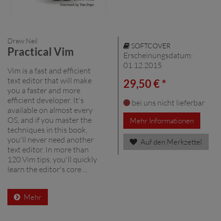
Drew Neil
SOFTCOVER
Practical Vim
Erscheinungsdatum:
01.12.2015
Vim is a fast and efficient
text editor that will make
29,50 € *
you a faster and more
efficient developer. It's
bei uns nicht lieferbar
available on almost every
OS, and if you master the
Mehr Informationen
techniques in this book,
you'll never need another
Auf den Merkzettel
text editor. In more than
120 Vim tips, you'll quickly
learn the editor's core ...
Mehr