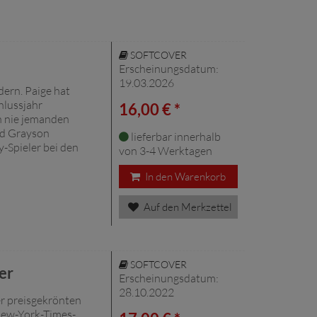
SOFTCOVER
Erscheinungsdatum:
19.03.2026
dern. Paige hat
hlussjahr
16,00 € *
h nie jemanden
und Grayson
lieferbar innerhalb
y-Spieler bei den
von 3-4 Werktagen
In den Warenkorb
Auf den Merkzettel
SOFTCOVER
er
Erscheinungsdatum:
28.10.2022
er preisgekrönten
New-York-Times-