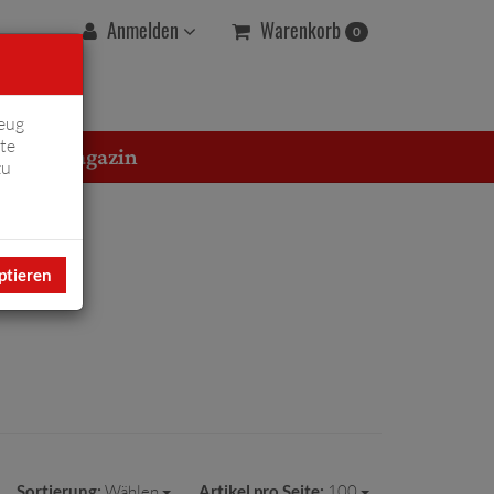
Warenkorb
Anmelden
0
eug
te
erton Magazin
zu
ptieren
Sortierung:
Wählen
Artikel pro Seite:
100