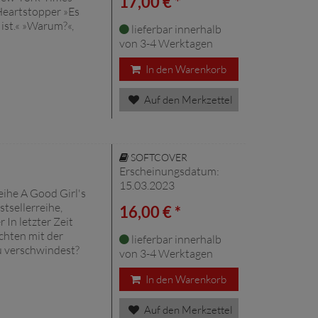
17,00 € *
 Heartstopper »Es
 ist.« »Warum?«,
lieferbar innerhalb
von 3-4 Werktagen
In den Warenkorb
Auf den Merkzettel
SOFTCOVER
Erscheinungsdatum:
15.03.2023
eihe A Good Girl's
tsellerreihe,
16,00 € *
 In letzter Zeit
chten mit der
lieferbar innerhalb
u verschwindest?
von 3-4 Werktagen
In den Warenkorb
Auf den Merkzettel