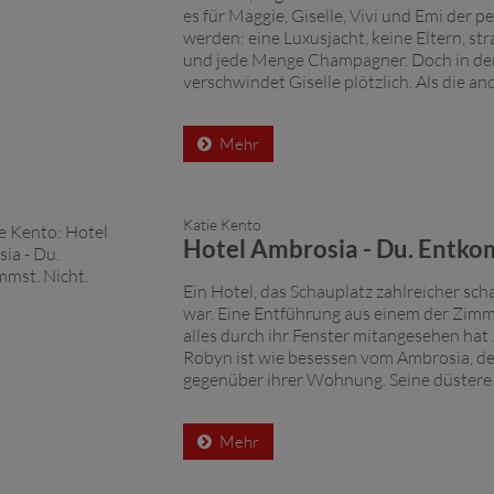
es für Maggie, Giselle, Vivi und Emi der p
werden: eine Luxusjacht, keine Eltern, s
und jede Menge Champagner. Doch in der
verschwindet Giselle plötzlich. Als die and
Mehr
Katie Kento
Hotel Ambrosia - Du. Entko
Ein Hotel, das Schauplatz zahlreicher sc
war. Eine Entführung aus einem der Zimm
alles durch ihr Fenster mitangesehen hat .
Robyn ist wie besessen vom Ambrosia, d
gegenüber ihrer Wohnung. Seine düstere G
Mehr