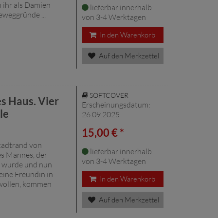
h ihr als Damien
lieferbar innerhalb
eweggründe ...
von 3-4 Werktagen
In den Warenkorb
Auf den Merkzettel
SOFTCOVER
es Haus. Vier
Erscheinungsdatum:
le
26.09.2025
15,00 € *
tadtrand von
lieferbar innerhalb
es Mannes, der
von 3-4 Werktagen
t wurde und nun
seine Freundin in
In den Warenkorb
 wollen, kommen
Auf den Merkzettel