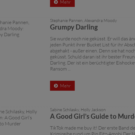
Mehr
Stephanie Pannen, Alexandra Moody
Grumpy Darling
Sie wurde noch nie geküsst. Er will das än
jeden Punkt ihrer Bucket List für ihr Absc
abgehakt - außer einen. Denn sie hat noc
geküsst. Schuld daran ist ihr bester Fre
Darling. Der ist ein berüchtigter Eishocke
Ransom ...
Mehr
Sabine Schilasky, Holly Jackson
A Good Girl’s Guide to Murd
TikTok made me buy it! Der erste Band d
Krimireihe rund um Pip Fitz-Amobi Der 