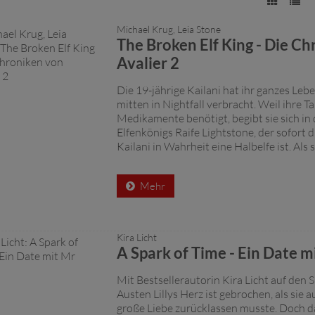
Michael Krug, Leia Stone
The Broken Elf King - Die C
Avalier 2
Die 19-jährige Kailani hat ihr ganzes Le
mitten in Nightfall verbracht. Weil ihre T
Medikamente benötigt, begibt sie sich in
Elfenkönigs Raife Lightstone, der sofort 
Kailani in Wahrheit eine Halbelfe ist. Als s
Mehr
Kira Licht
A Spark of Time - Ein Date m
Mit Bestsellerautorin Kira Licht auf den
Austen Lillys Herz ist gebrochen, als sie au
große Liebe zurücklassen musste. Doch d