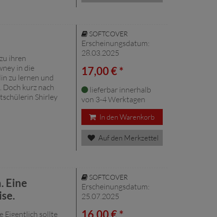
SOFTCOVER
Erscheinungsdatum:
28.03.2025
 zu ihren
wney in die
17,00 € *
lin zu lernen und
. Doch kurz nach
lieferbar innerhalb
tschülerin Shirley
von 3-4 Werktagen
In den Warenkorb
Auf den Merkzettel
SOFTCOVER
. Eine
Erscheinungsdatum:
ise.
25.07.2025
16,00 € *
Eigentlich sollte