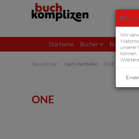
Einste
Wir verw
Matomo 
Startseite
Bücher
Bücher von F
unserer
können. 
(
Weitere
Sie sind hier:
Nach Hersteller
ONE
Einste
ONE