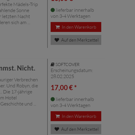
erfekte Mädels-Trip
lieferbar innerhalb
trahlende Sonne
von 3-4 Werktagen
 letzten Nacht
eren sich am ...
In den Warenkorb
Auf den Merkzettel
SOFTCOVER
mmst. Nicht.
Erscheinungsdatum:
28.02.2025
hauriger Verbrechen
er. Und Robyn, die
17,00 € *
.. Die 17-jährige
em Hotel
lieferbar innerhalb
eschichte und ...
von 3-4 Werktagen
In den Warenkorb
Auf den Merkzettel