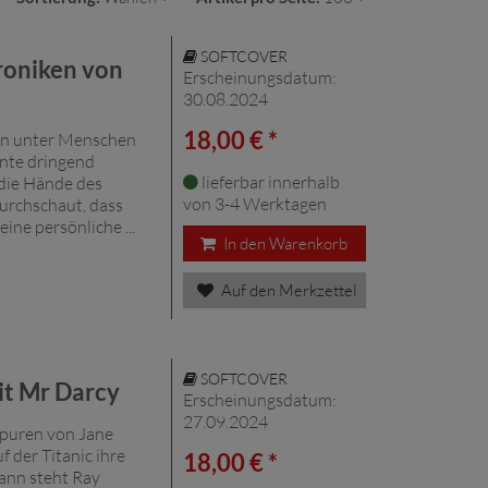
SOFTCOVER
hroniken von
Erscheinungsdatum:
30.08.2024
18,00 € *
ben unter Menschen
ante dringend
lieferbar innerhalb
 die Hände des
von 3-4 Werktagen
durchschaut, dass
eine persönliche ...
In den Warenkorb
Auf den Merkzettel
SOFTCOVER
it Mr Darcy
Erscheinungsdatum:
27.09.2024
 Spuren von Jane
f der Titanic ihre
18,00 € *
ann steht Ray