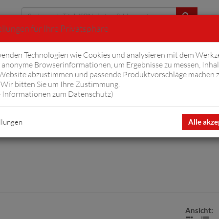
llungen für Ihre Privatsphäre
Erweiterte Suche
enden Technologien wie Cookies und analysieren mit dem Werkz
anonyme Browserinformationen, um Ergebnisse zu messen, Inhal
iftyfifty
Hörbücher
Komplizen
Ov
 Website abzustimmen und passende Produktvorschläge machen 
Wir bitten Sie um Ihre Zustimmung.
 Informationen zum Datenschutz
)
llungen
Alle akze
Ansicht: