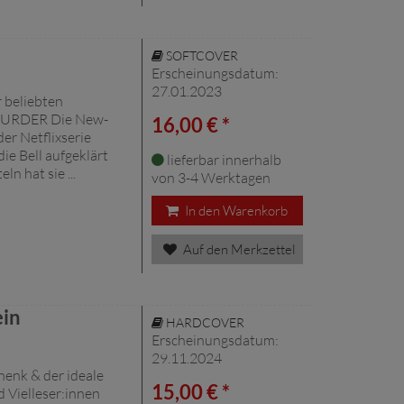
SOFTCOVER
Erscheinungsdatum:
27.01.2023
 beliebten
MURDER Die New-
16,00 € *
er Netflixserie
ie Bell aufgeklärt
lieferbar innerhalb
n hat sie ...
von 3-4 Werktagen
In den Warenkorb
Auf den Merkzettel
ein
HARDCOVER
Erscheinungsdatum:
29.11.2024
henk & der ideale
15,00 € *
d Vielleser:innen