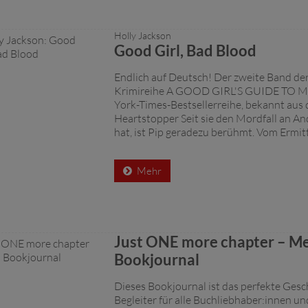
Holly Jackson
Good Girl, Bad Blood
Endlich auf Deutsch! Der zweite Band der
Krimireihe A GOOD GIRL'S GUIDE TO 
York-Times-Bestsellerreihe, bekannt aus d
Heartstopper Seit sie den Mordfall an And
hat, ist Pip geradezu berühmt. Vom Ermittel
Mehr
Just ONE more chapter – M
Bookjournal
Dieses Bookjournal ist das perfekte Gesc
Begleiter für alle Buchliebhaber:innen un