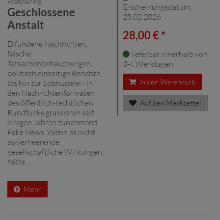
Welchering
Erscheinungsdatum:
Geschlossene
23.02.2026
Anstalt
28,00 € *
Erfundene Nachrichten,
falsche
lieferbar innerhalb von
Tatsachenbehauptungen,
3-4 Werktagen
politisch einseitige Berichte
In den Warenkorb
bis hin zur Lobhudelei - in
den Nachrichtenformaten
des öffentlich-rechtlichen
Auf den Merkzettel
Rundfunks grassieren seit
einigen Jahren zunehmend
Fake News. Wenn es nicht
so verheerende
gesellschaftliche Wirkungen
hätte, ...
Mehr