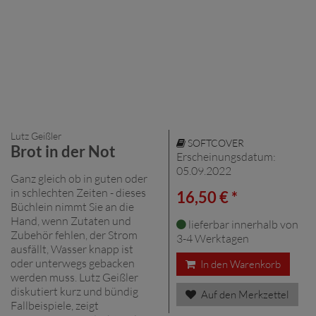
Lutz Geißler
SOFTCOVER
Brot in der Not
Erscheinungsdatum:
05.09.2022
Ganz gleich ob in guten oder
in schlechten Zeiten - dieses
16,50 € *
Büchlein nimmt Sie an die
Hand, wenn Zutaten und
lieferbar innerhalb von
Zubehör fehlen, der Strom
3-4 Werktagen
ausfällt, Wasser knapp ist
oder unterwegs gebacken
In den Warenkorb
werden muss. Lutz Geißler
diskutiert kurz und bündig
Auf den Merkzettel
Fallbeispiele, zeigt