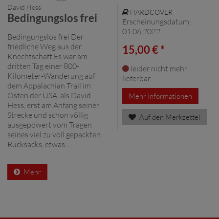
David Hess
HARDCOVER
Bedingungslos frei
Erscheinungsdatum:
01.06.2022
Bedingungslos frei Der
friedliche Weg aus der
15,00 € *
Knechtschaft Es war am
dritten Tag einer 800-
leider nicht mehr
Kilometer-Wanderung auf
lieferbar
dem Appalachian Trail im
Osten der USA, als David
Mehr Informationen
Hess, erst am Anfang seiner
Strecke und schon völlig
Auf den Merkzettel
ausgepowert vom Tragen
seines viel zu voll gepackten
Rucksacks, etwas ...
Mehr