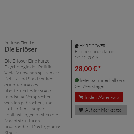
Andreas Tiedtke
HARDCOVER
Die Erlöser
Erscheinungsdatum:
20.10.2025
Die Erlöser Eine kurze
Psychologie der Politik
28,00 € *
Viele Menschen spüren es:
Politik und Staat wirken
lieferbar innerhalb von
orientierungslos,
3-4 Werktagen
überfordert oder sogar
feindselig. Versprechen
In den Warenkorb
werden gebrochen, und
trotz offenkundiger
Auf den Merkzettel
Fehlleistungen bleiben die
Machtstrukturen
unverändert. Das Ergebnis:
Staats- ...