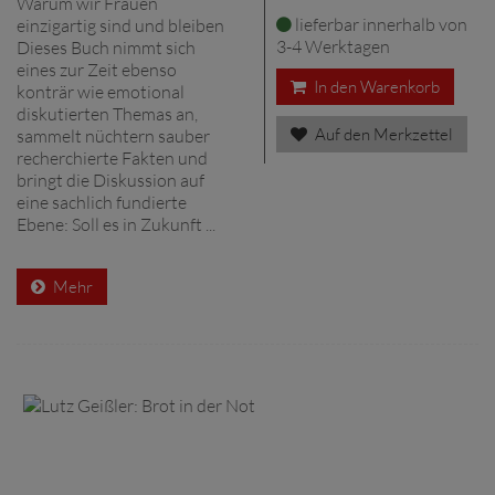
Warum wir Frauen
lieferbar innerhalb von
einzigartig sind und bleiben
3-4 Werktagen
Dieses Buch nimmt sich
eines zur Zeit ebenso
In den Warenkorb
konträr wie emotional
diskutierten Themas an,
Auf den Merkzettel
sammelt nüchtern sauber
recherchierte Fakten und
bringt die Diskussion auf
eine sachlich fundierte
Ebene: Soll es in Zukunft ...
Mehr