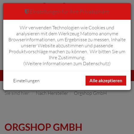
Einstellungen für Ihre Privatsphäre
Wir verwenden Technologien wie Cookies und
Warenkorb
Anmelden
0
analysieren mit dem Werkzeug Matomo anonyme
Browserinformationen, um Ergebnisse zu messen, Inhalte
unserer Website abzustimmen und passende
Produktvorschläge machen zu können. Wir bitten Sie um
Ihre Zustimmung.
Erweiterte Suche
(
Weitere Informationen zum Datenschutz
)
Navigation
Menü
umschalten
Einstellungen
Alle akzeptieren
Sie sind hier:
Nach Hersteller
Orgshop GmbH
ORGSHOP GMBH