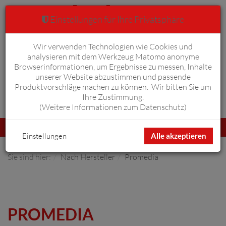
Einstellungen für Ihre Privatsphäre
Wir verwenden Technologien wie Cookies und
Warenkorb
Anmelden
0
analysieren mit dem Werkzeug Matomo anonyme
Browserinformationen, um Ergebnisse zu messen, Inhalte
unserer Website abzustimmen und passende
Produktvorschläge machen zu können. Wir bitten Sie um
Ihre Zustimmung.
Erweiterte Suche
(
Weitere Informationen zum Datenschutz
)
Navigation
Menü
umschalten
Einstellungen
Alle akzeptieren
Sie sind hier:
Nach Hersteller
Promedia
PROMEDIA