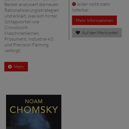
leider nicht mehr
Becker analysiert die neuen
lieferbar
Rationalisierungsstrategien
und erklärt, was sich hinter
Mehr Informationen
Schlagworten wie
Crowdwork,
Auf den Merkzettel
Maschinenlernen,
Prosument, Industrie 4.0
und Precision Farming
verbirgt.
Mehr