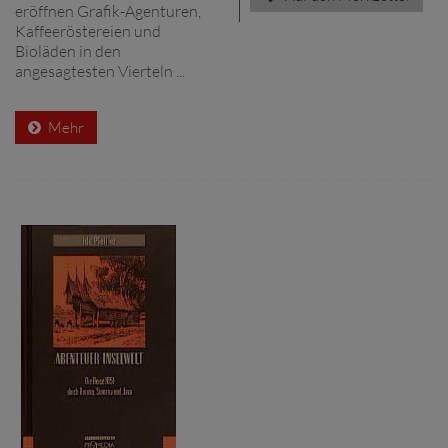
eröffnen Grafik-Agenturen,
Kaffeeröstereien und
Bioläden in den
angesagtesten Vierteln ...
Mehr