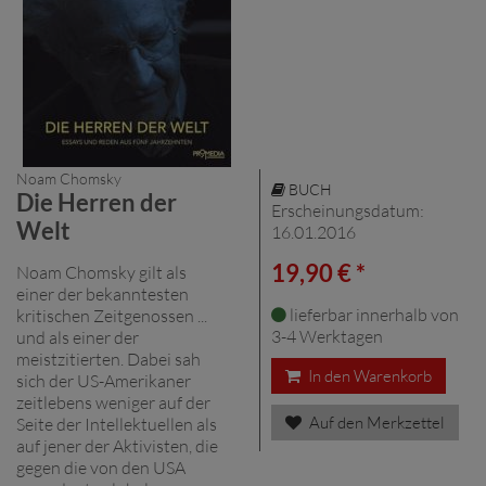
Noam Chomsky
BUCH
Die Herren der
Erscheinungsdatum:
Welt
16.01.2016
19,90 € *
Noam Chomsky gilt als
einer der bekanntesten
lieferbar innerhalb von
kritischen Zeitgenossen ...
3-4 Werktagen
und als einer der
meistzitierten. Dabei sah
In den Warenkorb
sich der US-Amerikaner
zeitlebens weniger auf der
Auf den Merkzettel
Seite der Intellektuellen als
auf jener der Aktivisten, die
gegen die von den USA