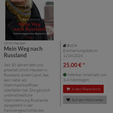
Ulrich Heyden
BUCH
Mein Weg nach
Erscheinungsdatum:
Russland
12.04.2024
25,00 € *
Seit 30 Jahren lebt und
arbeitet Ulrich Heyden in
lieferbar innerhalb von
Russland, einem Land, das
3-4 Werktagen
sein Vater als
Wehrmachtsoffizier
In den Warenkorb
überfallen hat. Die gänzlich
unterschiedliche
Auf den Merkzettel
Wahrnehmung Russlands,
dargestellt in der
Familiengeschichte des