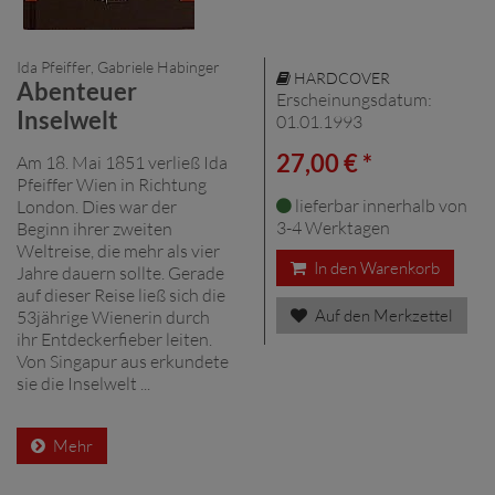
Ida Pfeiffer, Gabriele Habinger
HARDCOVER
Abenteuer
Erscheinungsdatum:
Inselwelt
01.01.1993
27,00 € *
Am 18. Mai 1851 verließ Ida
Pfeiffer Wien in Richtung
lieferbar innerhalb von
London. Dies war der
3-4 Werktagen
Beginn ihrer zweiten
Weltreise, die mehr als vier
In den Warenkorb
Jahre dauern sollte. Gerade
auf dieser Reise ließ sich die
Auf den Merkzettel
53jährige Wienerin durch
ihr Entdeckerfieber leiten.
Von Singapur aus erkundete
sie die Inselwelt ...
Mehr