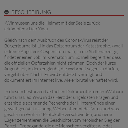
BESCHREIBUNG
»Wir müssen uns die Heimat mit der Seele zurück
erkämpfen.« Liao Yiwu
Gleich nach dem Ausbruch des Corona-Virus reist der
Bürgerjournalist Li in das Epizentrum der Katastrophe. »Weil
er keine Angst vor Gespenstern hat«, so die Stellenanzeige,
findet er einen Job im Krematorium. Schnell begreift er, dass
die offiziellen Opferzahlen nicht stimmen. Doch der kurze
Augenblick, in dem er glaubt, die Wahrheit sagen zu dürfen,
vergeht über Nacht: Er wird entdeckt, verfolgt und
dokumentiert im Internet live, wie er brutal verhaftet wird.
In diesem bestürzend aktuellen Dokumentarroman »Wuhan«
führt uns Liao Yiwu in das Herz der ungelösten Fragen und
erzählt die spannende Recherche der Hintergründe einer
gewaltigen Vertuschung. Woher stammt das Virus und was
geschah in Wuhan? Protokolle verschwinden, und neue
Lügen zementieren die Geschichte vom heroischen Sieg der
Partei - Propaganda, die die Menschen vergiftet wie das