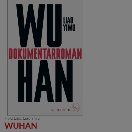
Yiwu Liao,
Liao Yiwu
WUHAN