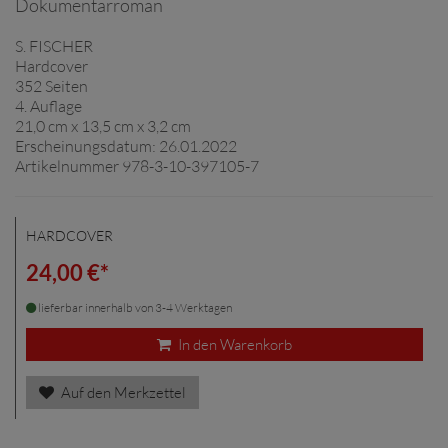
Dokumentarroman
S. FISCHER
Hardcover
352 Seiten
4. Auflage
21,0 cm x 13,5 cm x 3,2 cm
Erscheinungsdatum: 26.01.2022
Artikelnummer 978-3-10-397105-7
HARDCOVER
24,00 €*
lieferbar innerhalb von 3-4 Werktagen
In den Warenkorb
Auf den Merkzettel