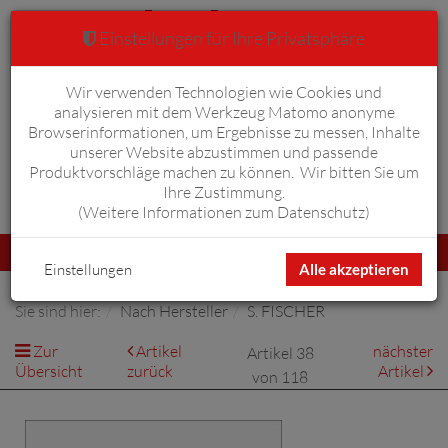
Einstellungen für Ihre Privatsphäre
Wir verwenden Technologien wie Cookies und
Warenkorb
Anmelden
0
analysieren mit dem Werkzeug Matomo anonyme
Browserinformationen, um Ergebnisse zu messen, Inhalte
unserer Website abzustimmen und passende
Produktvorschläge machen zu können. Wir bitten Sie um
Ihre Zustimmung.
Erweiterte Suche
(
Weitere Informationen zum Datenschutz
)
Navigation
Menü
umschalten
Einstellungen
Alle akzeptieren
Sie sind hier:
Nach Hersteller
S. FISCHER
Zur
Artikel
nächster
Artikel 38
Übersicht
zurück
Artikel
von 118