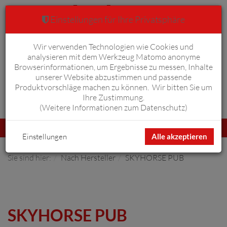
Einstellungen für Ihre Privatsphäre
Wir verwenden Technologien wie Cookies und
Warenkorb
Anmelden
0
analysieren mit dem Werkzeug Matomo anonyme
Browserinformationen, um Ergebnisse zu messen, Inhalte
unserer Website abzustimmen und passende
Produktvorschläge machen zu können. Wir bitten Sie um
Ihre Zustimmung.
Erweiterte Suche
(
Weitere Informationen zum Datenschutz
)
Navigation
Menü
umschalten
Einstellungen
Alle akzeptieren
Sie sind hier:
Nach Hersteller
SKYHORSE PUB
SKYHORSE PUB