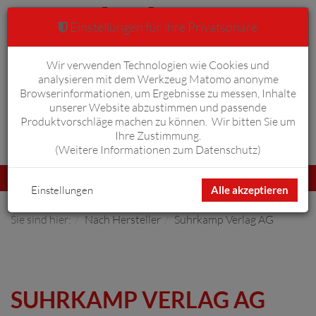
Einstellungen für Ihre Privatsphäre
Wir verwenden Technologien wie Cookies und
Warenkorb
Anmelden
0
analysieren mit dem Werkzeug Matomo anonyme
Browserinformationen, um Ergebnisse zu messen, Inhalte
unserer Website abzustimmen und passende
Produktvorschläge machen zu können. Wir bitten Sie um
Ihre Zustimmung.
Erweiterte Suche
(
Weitere Informationen zum Datenschutz
)
Navigation
Menü
umschalten
Einstellungen
Alle akzeptieren
Sie sind hier:
Nach Hersteller
Suhrkamp Verlag AG
SUHRKAMP VERLAG AG