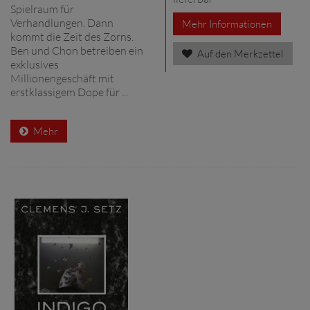
Spielraum für
Verhandlungen. Dann
Mehr Informationen
kommt die Zeit des Zorns.
Ben und Chon betreiben ein
Auf den Merkzettel
exklusives
Millionengeschäft mit
erstklassigem Dope für ...
Mehr