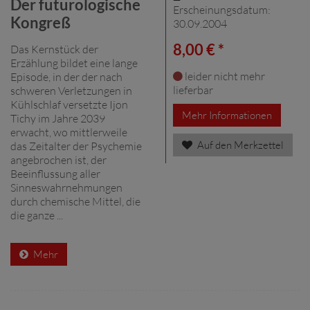
Der futurologische
Erscheinungsdatum:
Kongreß
30.09.2004
8,00 € *
Das Kernstück der
Erzählung bildet eine lange
leider nicht mehr
Episode, in der der nach
lieferbar
schweren Verletzungen in
Kühlschlaf versetzte Ijon
Mehr Informationen
Tichy im Jahre 2039
erwacht, wo mittlerweile
Auf den Merkzettel
das Zeitalter der Psychemie
angebrochen ist, der
Beeinflussung aller
Sinneswahrnehmungen
durch chemische Mittel, die
die ganze ...
Mehr