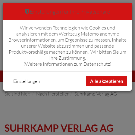
Einstellungen für Ihre Privatsphäre
Wir verwenden Technologien wie Cookies und
Warenkorb
Anmelden
0
analysieren mit dem Werkzeug Matomo anonyme
Browserinformationen, um Ergebnisse zu messen, Inhalte
unserer Website abzustimmen und passende
Produktvorschläge machen zu können. Wir bitten Sie um
Ihre Zustimmung.
Erweiterte Suche
(
Weitere Informationen zum Datenschutz
)
Navigation
Menü
umschalten
Einstellungen
Alle akzeptieren
Sie sind hier:
Nach Hersteller
Suhrkamp Verlag AG
SUHRKAMP VERLAG AG