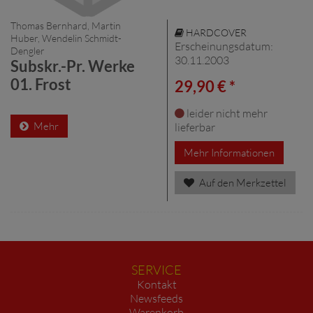
Thomas Bernhard, Martin
HARDCOVER
Huber, Wendelin Schmidt-
Erscheinungsdatum:
Dengler
30.11.2003
Subskr.-Pr. Werke
01. Frost
29,90 € *
leider nicht mehr
Mehr
lieferbar
Mehr Informationen
Auf den Merkzettel
SERVICE
Kontakt
Newsfeeds
Warenkorb