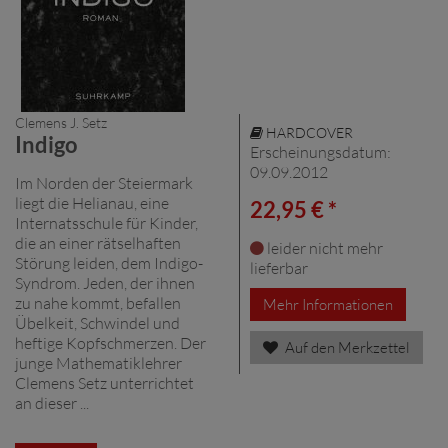
Clemens J. Setz
HARDCOVER
Indigo
Erscheinungsdatum:
09.09.2012
Im Norden der Steiermark
liegt die Helianau, eine
22,95 € *
Internatsschule für Kinder,
die an einer rätselhaften
leider nicht mehr
Störung leiden, dem Indigo-
lieferbar
Syndrom. Jeden, der ihnen
zu nahe kommt, befallen
Mehr Informationen
Übelkeit, Schwindel und
heftige Kopfschmerzen. Der
Auf den Merkzettel
junge Mathematiklehrer
Clemens Setz unterrichtet
an dieser ...