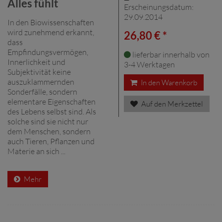
Alles fühlt
Erscheinungsdatum:
29.09.2014
In den Biowissenschaften
wird zunehmend erkannt,
26,80 € *
dass
Empfindungsvermögen,
lieferbar innerhalb von
Innerlichkeit und
3-4 Werktagen
Subjektivität keine
auszuklammernden
In den Warenkorb
Sonderfälle, sondern
elementare Eigenschaften
Auf den Merkzettel
des Lebens selbst sind. Als
solche sind sie nicht nur
dem Menschen, sondern
auch Tieren, Pflanzen und
Materie an sich ...
Mehr