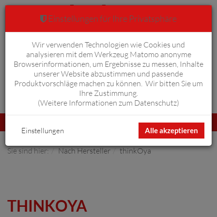
Einstellungen für Ihre Privatsphäre
Wir verwenden Technologien wie Cookies und
Warenkorb
Anmelden
0
analysieren mit dem Werkzeug Matomo anonyme
Browserinformationen, um Ergebnisse zu messen, Inhalte
unserer Website abzustimmen und passende
Produktvorschläge machen zu können. Wir bitten Sie um
Ihre Zustimmung.
Erweiterte Suche
(
Weitere Informationen zum Datenschutz
)
Navigation
Menü
umschalten
Einstellungen
Alle akzeptieren
Sie sind hier:
Nach Hersteller
thinkOya
THINKOYA