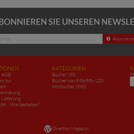
BONNIEREN SIE UNSEREN NEWSL
Abonniere
TIONEN
KATEGORIEN
N
AGB
Bücher (35)
Ab
N
en zur
Bücher von Fiftyfifty (22)
heit
Hörbücher (590)
erklärung
 Lieferung
cht
Wie bestellen?
Overton Magazin