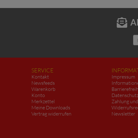
A
SERVICE
INFORMA
Kontakt
Impressum
Newsfeeds
Information
Warenkorb
Barrierefrei
Konto
Datenschutz
Merkzettel
Zahlung und
Meine Downloads
Widerrufsre
Vertrag widerrufen
Newsletter