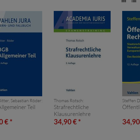
itter, Sebastian Röder:
Thomas Rotsch:
Steffen D
llgemeiner Teil
Strafrechtliche
Öffentl
Klausurenlehre
0 € *
34,90 € *
34,90