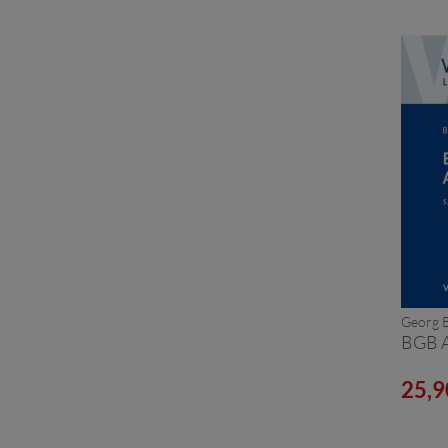
Georg B
BGB A
25,9