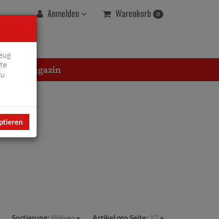
Warenkorb
Anmelden
0
eug
te
erton Magazin
zu
ptieren
Sortierung:
Wählen
Artikel pro Seite:
12