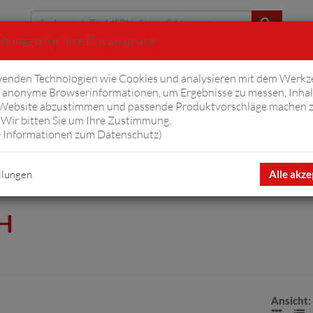
llungen für Ihre Privatsphäre
Erweiterte Suche
enden Technologien wie Cookies und analysieren mit dem Werkz
anonyme Browserinformationen, um Ergebnisse zu messen, Inhal
iftyfifty
Hörbücher
Komplizen
Ov
 Website abzustimmen und passende Produktvorschläge machen 
Wir bitten Sie um Ihre Zustimmung.
 Informationen zum Datenschutz
)
mbH
llungen
Alle akze
H
Ansicht: