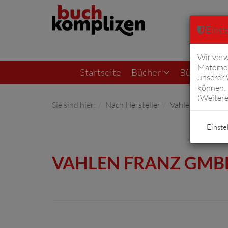
Einste
Wir verw
Matomo 
Startseite
Bücher
Bücher von F
unserer
können. 
(
Weitere
Sie sind hier:
Nach Hersteller
Vahlen Franz G
Einste
VAHLEN FRANZ GMB