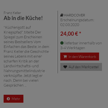
Franz Keller
HARDCOVER
Ab in die Küche!
Erscheinungsdatum:
02.03.2020
"Küchengott auf
Kriegspfad", titelte Der
24,00 € *
Spiegel zum Erscheinen
seines Bestsellers Vom
lieferbar innerhalb von
Einfachen das Beste, in dem
3-4 Werktagen
Franz Keller die Geschichte
seines Lebens mit einer
In den Warenkorb
scharfen Kritik an der
Landwirtschafts- und
Auf den Merkzettel
Nahrungsmittelindustrie
verknüpfte. Jetzt legt er
nach. Denn bei vielen
Gesprächen ...
Mehr