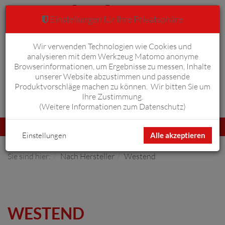
Einstellungen für Ihre Privatsphäre
Wir verwenden Technologien wie Cookies und
Warenkorb
Anmelden
0
analysieren mit dem Werkzeug Matomo anonyme
Browserinformationen, um Ergebnisse zu messen, Inhalte
unserer Website abzustimmen und passende
Produktvorschläge machen zu können. Wir bitten Sie um
Ihre Zustimmung.
Erweiterte Suche
(
Weitere Informationen zum Datenschutz
)
Navigation
Menü
umschalten
Einstellungen
Alle akzeptieren
Sie sind hier:
Nach Hersteller
Westend
WESTEND