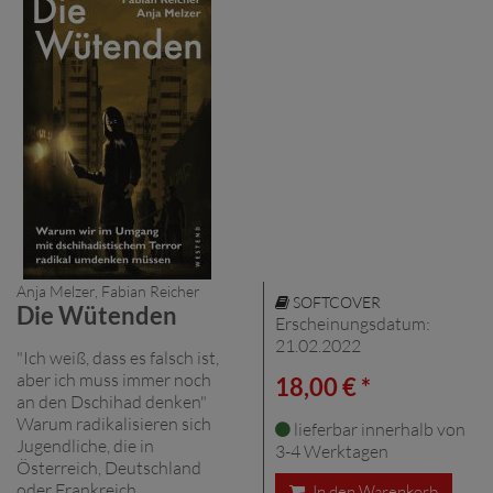
Anja Melzer, Fabian Reicher
SOFTCOVER
Die Wütenden
Erscheinungsdatum:
21.02.2022
"Ich weiß, dass es falsch ist,
aber ich muss immer noch
18,00 € *
an den Dschihad denken"
Warum radikalisieren sich
lieferbar innerhalb von
Jugendliche, die in
3-4 Werktagen
Österreich, Deutschland
oder Frankreich
In den Warenkorb