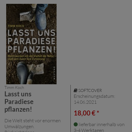
Timm Koch
SOFTCOVER
Lasst uns
Erscheinungsdatum:
Paradiese
14.06.2021
pflanzen!
18,00 € *
Die Welt steht vor enormen
lieferbar innerhalb von
Umwälzungen.
3-4 Werktagen