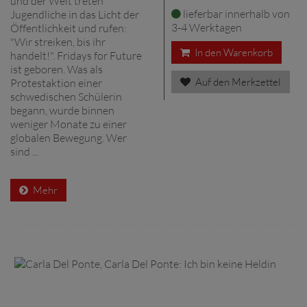
und der Welt treten
lieferbar innerhalb von
Jugendliche in das Licht der
3-4 Werktagen
Öffentlichkeit und rufen:
"Wir streiken, bis ihr
In den Warenkorb
handelt!". Fridays for Future
ist geboren. Was als
Auf den Merkzettel
Protestaktion einer
schwedischen Schülerin
begann, wurde binnen
weniger Monate zu einer
globalen Bewegung. Wer
sind ...
Mehr