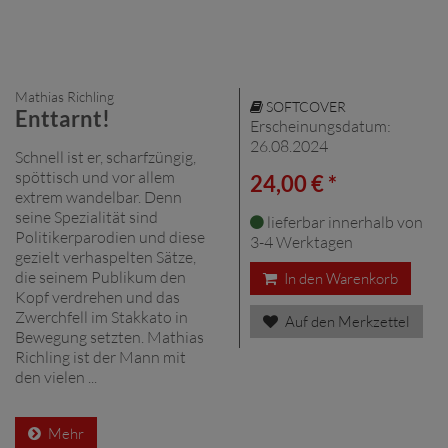
Mathias Richling
SOFTCOVER
Enttarnt!
Erscheinungsdatum:
26.08.2024
Schnell ist er, scharfzüngig,
spöttisch und vor allem
24,00 € *
extrem wandelbar. Denn
seine Spezialität sind
lieferbar innerhalb von
Politikerparodien und diese
3-4 Werktagen
gezielt verhaspelten Sätze,
die seinem Publikum den
In den Warenkorb
Kopf verdrehen und das
Zwerchfell im Stakkato in
Auf den Merkzettel
Bewegung setzten. Mathias
Richling ist der Mann mit
den vielen ...
Mehr