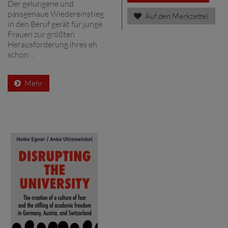
Der gelungene und
passgenaue Wiedereinstieg
Auf den Merkzettel
in den Beruf gerät für junge
Frauen zur größten
Herausforderung ihres eh
schon ...
Mehr