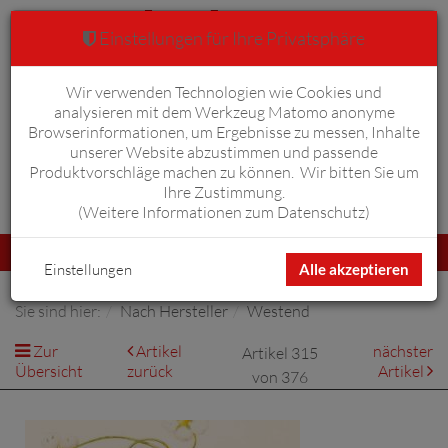
Einstellungen für Ihre Privatsphäre
Wir verwenden Technologien wie Cookies und
Warenkorb
Anmelden
0
analysieren mit dem Werkzeug Matomo anonyme
Browserinformationen, um Ergebnisse zu messen, Inhalte
unserer Website abzustimmen und passende
Produktvorschläge machen zu können. Wir bitten Sie um
Ihre Zustimmung.
Erweiterte Suche
(
Weitere Informationen zum Datenschutz
)
Navigation
Menü
umschalten
Einstellungen
Alle akzeptieren
Sie sind hier:
Nach Hersteller
Westend
Zur
Artikel
nächster
Artikel 315
Übersicht
zurück
Artikel
von 376