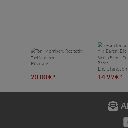
Toni Morrison:
Stefan Baron, Gu
Rezitativ
Baron:
Die Chinesen
20,00 € *
14,99 € *
A