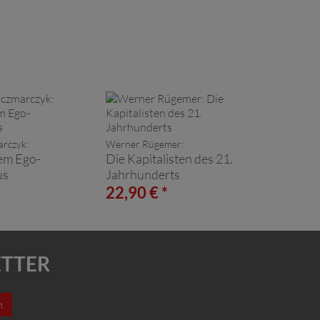
arczyk:
Werner Rügemer:
em Ego-
Die Kapitalisten des 21.
us
Jahrhunderts
*
22,90 € *
ETTER
n