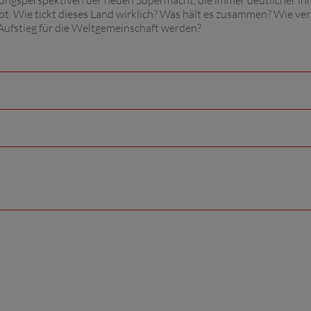
klungsperspektiven der neuen Supermacht, die immer deutlicher ih
t. Wie tickt dieses Land wirklich? Was hält es zusammen? Wie ver
 Aufstieg für die Weltgemeinschaft werden?