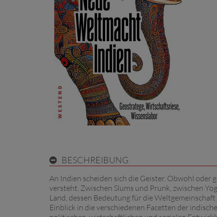
BESCHREIBUNG
An Indien scheiden sich die Geister. Obwohl oder
versteht. Zwischen Slums und Prunk, zwischen Yo
Land, dessen Bedeutung für die Weltgemeinschaft im
Einblick in die verschiedenen Facetten der indisch