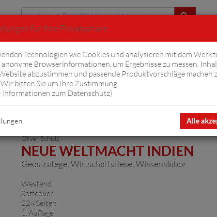
llungen für Ihre Privatsphäre
Erweiterte Suche
enden Technologien wie Cookies und analysieren mit dem Werkz
anonyme Browserinformationen, um Ergebnisse zu messen, Inhal
iftyfifty
Hörbücher
Komplizen
Ov
 Website abzustimmen und passende Produktvorschläge machen 
Wir bitten Sie um Ihre Zustimmung.
 Informationen zum Datenschutz
)
llungen
Alle akze
Oliver Schulz
NEUE WELTMACHT INDIEN
Geostratege, Wirtschaftsriese, Wissenslabor
Westend
Softcover
224 Seiten
1. Auflage