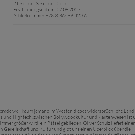
21,5 cm x 13,5 cm x 1,0 cm
Erscheinungsdatum: 07.08.2023
Artikelnummer 978-3-86489-420-6
 gerade weil kaum jemand im Westen dieses widersprüchliche Land
ga und Hightech, zwischen Bollywoodkultur und Kastenwesen ist 
mer größer wird, ein Rätsel geblieben. Oliver Schulz liefert einen
en Gesellschaft und Kultur und gibt uns einen Überblick über die