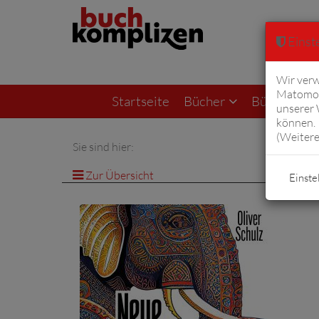
Einste
Wir verw
Matomo 
Startseite
Bücher
Bücher von F
unserer
können. 
(
Weitere
Sie sind hier:
Zur Übersicht
Einste