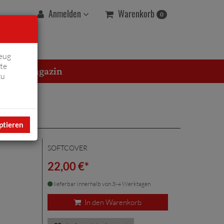
Warenkorb
Anmelden
0
eug
te
erton Magazin
zu
ptieren
SOFTCOVER
22,00 €*
lieferbar innerhalb von 3-4 Werktagen
In den Warenkorb