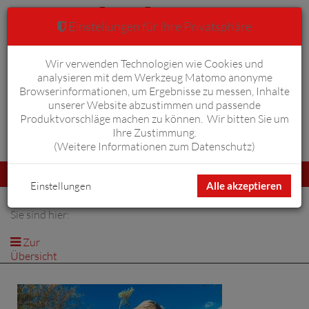
Einstellungen für Ihre Privatsphäre
Wir verwenden Technologien wie Cookies und
Warenkorb
Anmelden
0
analysieren mit dem Werkzeug Matomo anonyme
Browserinformationen, um Ergebnisse zu messen, Inhalte
unserer Website abzustimmen und passende
Produktvorschläge machen zu können. Wir bitten Sie um
Ihre Zustimmung.
Erweiterte Suche
(
Weitere Informationen zum Datenschutz
)
Navigation
Menü
umschalten
Einstellungen
Alle akzeptieren
Sie sind hier:
Zur
Übersicht