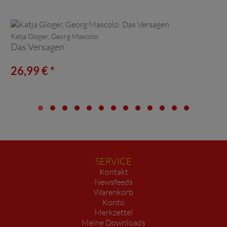
Katja Gloger, Georg Mascolo:
Das Versagen
26,99 € *
SERVICE
Kontakt
Newsfeeds
Warenkorb
Konto
Merkzettel
Meine Downloads