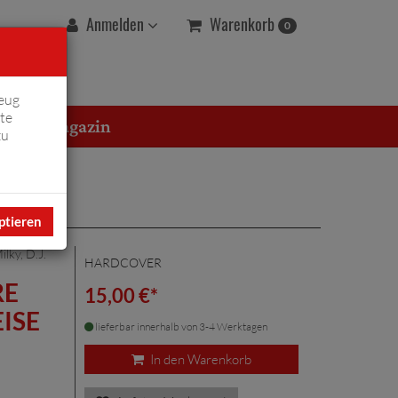
Warenkorb
Anmelden
0
eug
te
erton Magazin
zu
ptieren
lky, D.J.
HARDCOVER
RE
15,00 €*
ISE
lieferbar innerhalb von 3-4 Werktagen
In den Warenkorb