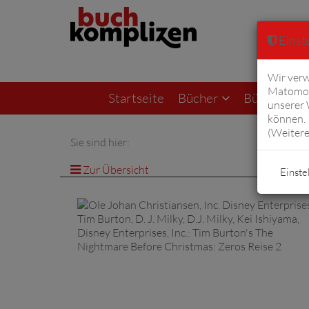
Einste
Wir verw
Matomo 
Startseite
Bücher
Bücher von F
unserer
können. 
(
Weitere
Sie sind hier:
Zur Übersicht
Einste