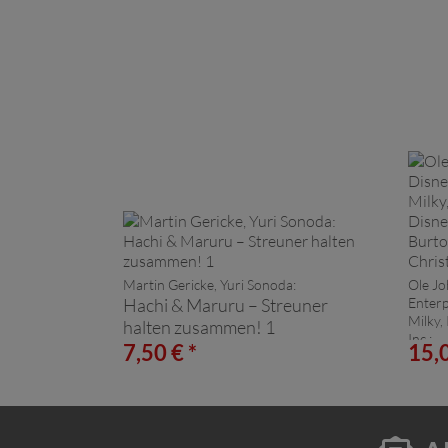
Martin Gericke, Yuri Sonoda:
Ole Jo
Hachi & Maruru – Streuner
Enterpr
Milky,
halten zusammen! 1
Inc.:
7,50 € *
15,0
Tim 
Befor