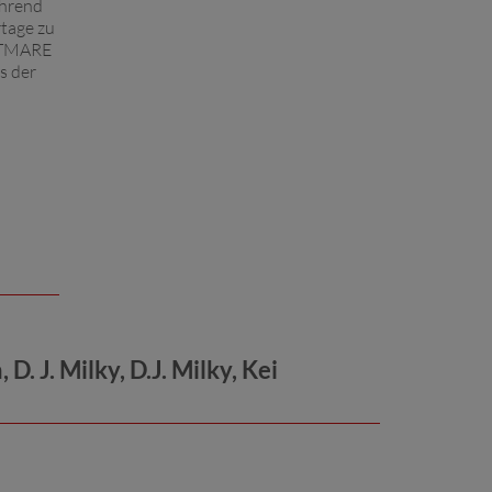
ährend
rtage zu
GHTMARE
s der
. J. Milky, D.J. Milky, Kei