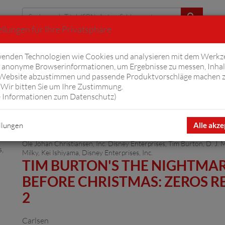
llungen für Ihre Privatsphäre
Erweiterte Suche
enden Technologien wie Cookies und analysieren mit dem Werkz
anonyme Browserinformationen, um Ergebnisse zu messen, Inhal
iftyfifty
Hörbücher
Komplizen
Ov
 Website abzustimmen und passende Produktvorschläge machen 
Wir bitten Sie um Ihre Zustimmung.
 Informationen zum Datenschutz
)
llungen
Alle akze
Ole Johan Christiansen, Inc. Disney Enterprises, Tim Burton, D. J. Mi
Milky, Kei Ishiyama, Disney Enterprises, Inc.
TIM BURTON'S THE NIGHTMA
BEFORE CHRISTMAS: ZEROS RE
2
Carlsen