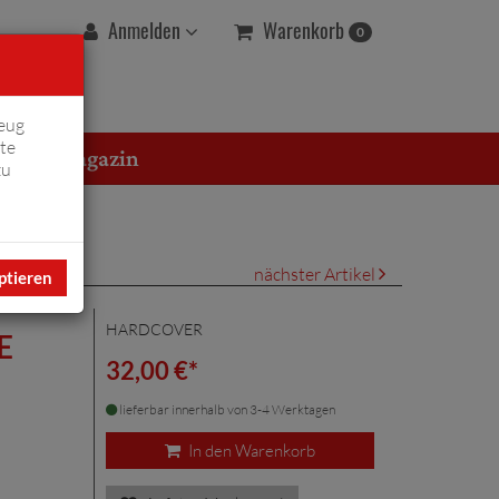
Warenkorb
Anmelden
0
eug
te
erton Magazin
zu
nächster Artikel
ptieren
HARDCOVER
E
32,00 €*
lieferbar innerhalb von 3-4 Werktagen
In den Warenkorb