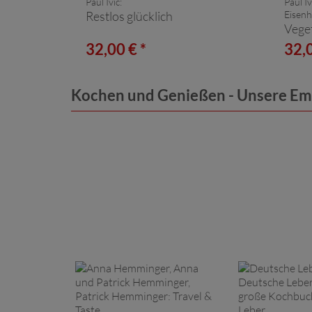
Paul Ivic:
Paul I
Restlos glücklich
Eisenh
Vege
32,00 € *
32,0
Kochen und Genießen - Unsere E