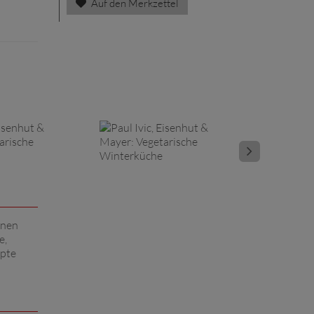
Auf den Merkzettel
onen
e,
epte