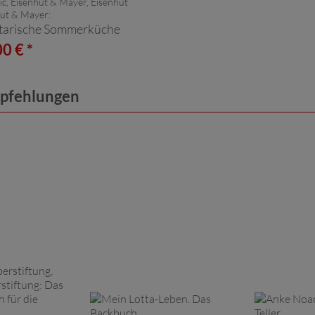
vic, Eisenhut & Mayer, Eisenhut
ut & Mayer:
tarische Sommerküche
0 € *
mpfehlungen