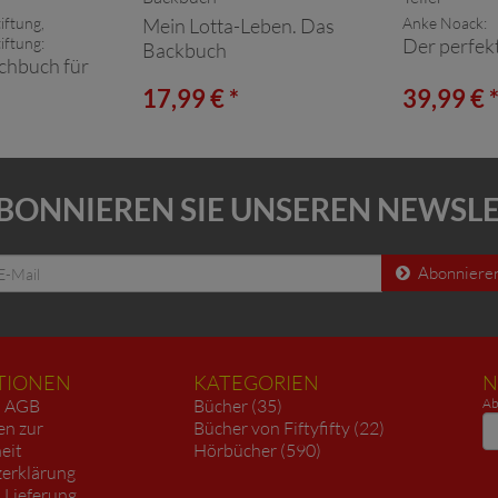
iftung,
Mein Lotta-Leben. Das
Anke Noack:
iftung:
Der perfekt
Backbuch
chbuch für
17,99 € *
39,99 € 
BONNIEREN SIE UNSEREN NEWSL
Abonniere
TIONEN
KATEGORIEN
N
AGB
Bücher (35)
Ab
N
en zur
Bücher von Fiftyfifty (22)
heit
Hörbücher (590)
erklärung
 Lieferung