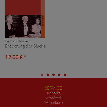
Bertrand Russell:
Eroberung des Glücks
12,00 € *
SERVICE
Kontakt
Newsfeeds
Warenkorb