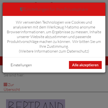
Einstellungen für Ihre Privatsphäre
Wir verwenden Technologien wie Cookies und
Warenkorb
Anmelden
0
analysieren mit dem Werkzeug Matomo anonyme
Browserinformationen, um Ergebnisse zu messen, Inhalte
unserer Website abzustimmen und passende
Produktvorschläge machen zu können. Wir bitten Sie um
Ihre Zustimmung.
Erweiterte Suche
(
Weitere Informationen zum Datenschutz
)
Navigation
Menü
umschalten
Einstellungen
Alle akzeptieren
Sie sind hier:
Zur
Übersicht