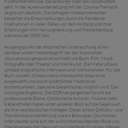
Kindheitserlebnisse, das Bildungs- oder das Sozialsystem
geht. In der Auseinandersetzung mit der Corona-Thematik
zeigte sich deutlich: Die befragten Medienmenschen
bewerten die Einschränkungen durch die Pandemie-
Maßnahmen in vielen Fällen vor dem Hintergrund ihrer
Erfahrungen mit Meinungslenkung und Freiheitsentzug
während der DDR-Zeit.
Ausgangspunkt der empirischen Untersuchung ist ein
denkbar weiter Medienbegriff, der den klassischen
Journalismus genauso einschließt wie Buch, Film, Musik,
Fotografie oder Theater und Kleinkunst. Die Materialbasis
umfasst biografische Interviews und Werkanalysen. Für das
Buch wurden 20 besonders interessante Gespräche
ausgewählt und durch zusätzliches Material so
kontextualisiert, dass eine Gesamtschau möglich wird. Das
wichtigste Ergebnis: Die DDR-Vergangenheit bricht die
professionelle Ebene. Ostdeutsche Autoren, Musiker oder
Kabarettisten haben einen anderen Blick auf die Gegenwart
als ihre westdeutschen Kollegen. Dabei wirken Diktatur- und
Transformationserfahrung wie ein Brennglas: Die meisten
Interviewten sind sich der wirklichkeitsbildenden Rolle von
Medienangeboten bewusst und plädieren für einen offenen