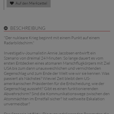
Auf den Merkzettel
BESCHREIBUNG
"Der nukleare Krieg beginnt mit einem Punkt auf einem
Radarbildschirm."
Investigativ-Journalistin Annie Jacobsen entwirft ein
Szenario von dreimal 24 Minuten: So lange dauert es vom
ersten Entdecken eines atomaren Marschflugkörpers mit Ziel
USA bis zum dann unausweichlichen und vernichtenden
Gegenschlag und zum Ende der Welt wie wir sie kennen. Was
passiert als Nächstes? Wieviel Zeit bleibt dem US-
amerikanischen Präsidenten für die Entscheidung, wie der
Gegenschlag aussieht? Gibt es einen funktionierenden
Abwehrschirm? Sind die Kommunikationswege zwischen den
Atommächten im Ernstfall sicher? Ist weltweite Eskalation
unvermeidbar?
Das Szenario ist fiktiv. Die zugrundeliegenden Parameter, die