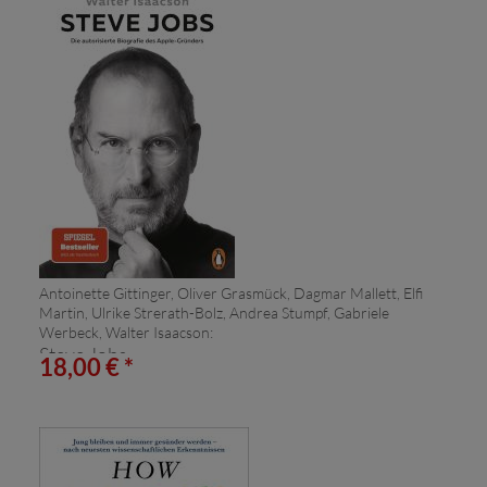
Antoinette Gittinger, Oliver Grasmück, Dagmar Mallett, Elfi
Martin, Ulrike Strerath-Bolz, Andrea Stumpf, Gabriele
Werbeck, Walter Isaacson:
Steve Jobs
18,00 € *