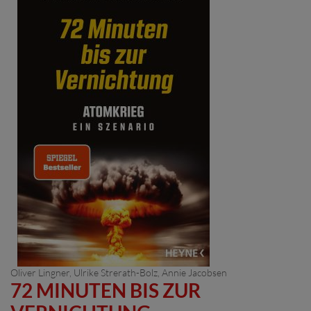
Oliver Lingner
,
Ulrike Strerath-Bolz
,
Annie Jacobsen
72 MINUTEN BIS ZUR