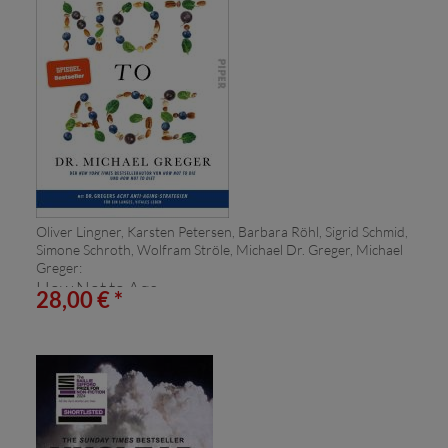
Oliver Lingner, Karsten Petersen, Barbara Röhl, Sigrid Schmid,
Simone Schroth, Wolfram Ströle, Michael Dr. Greger, Michael
Greger:
How Not to Age
28,00 € *