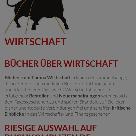
WIRTSCHAFT
BÜCHER ÜBER WIRTSCHAFT
Bücher zum Thema Wirtschaft
erklären Zusammenhänge,
die in der heutigen medialen Berichterstattung häufig
unerklärt bleiben. Das macht Wirtschaftsbücher so
erfolgreich:
Besteller
und
Neuerscheinungen
widmen sich
dem Tagesgeschehen zu und spüren Skandale auf. Sie legen
bisher unentdeckte Verbindungen frei und schaffen
kritische
Einblicke
in das Wirtschafts- und Finanzgeschehen.
RIESIGE AUSWAHL AUF