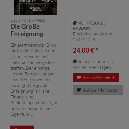
David Rogers Webb
MEHRTEILIGES
Die Große
PRODUKT
Enteignung
Erscheinungsdatum:
26.03.2024
Ein alarmierender Blick
24,00 € *
hinter die Kulissen der
globalen Finanzwelt.
lieferbar innerhalb
Diesmal kann es jeden
von 3-4 Werktagen
treffen. Der einstige
Hedge-Fonds-Manager
In den Warenkorb
David Rogers Webb
kündigt „Die große
Auf den Merkzettel
Enteignung” an: alle
Finanz- und
Bankeinlagen und sogar
privates persönliches
Eigentum ...