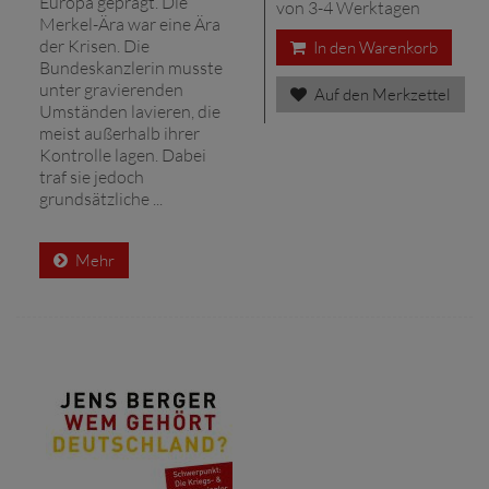
Europa geprägt. Die
von 3-4 Werktagen
Merkel-Ära war eine Ära
der Krisen. Die
In den Warenkorb
Bundeskanzlerin musste
unter gravierenden
Auf den Merkzettel
Umständen lavieren, die
meist außerhalb ihrer
Kontrolle lagen. Dabei
traf sie jedoch
grundsätzliche ...
Mehr