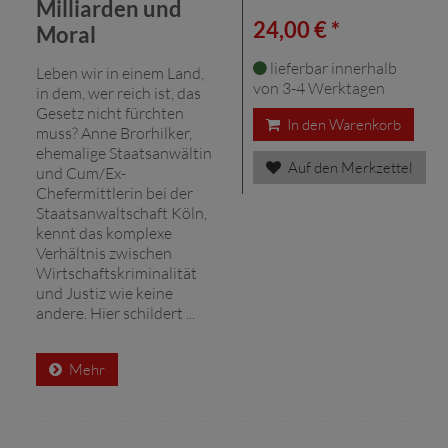
Milliarden und
24,00 € *
Moral
lieferbar innerhalb
Leben wir in einem Land,
von 3-4 Werktagen
in dem, wer reich ist, das
Gesetz nicht fürchten
In den Warenkorb
muss? Anne Brorhilker,
ehemalige Staatsanwältin
Auf den Merkzettel
und Cum/Ex-
Chefermittlerin bei der
Staatsanwaltschaft Köln,
kennt das komplexe
Verhältnis zwischen
Wirtschaftskriminalität
und Justiz wie keine
andere. Hier schildert ...
Mehr