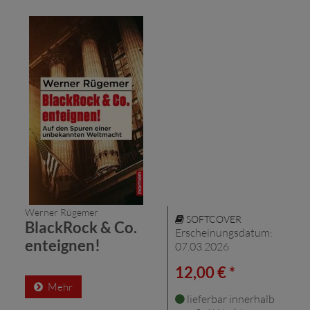
Werner Rügemer
SOFTCOVER
BlackRock & Co.
Erscheinungsdatum:
enteignen!
07.03.2026
12,00 € *
Mehr
lieferbar innerhalb