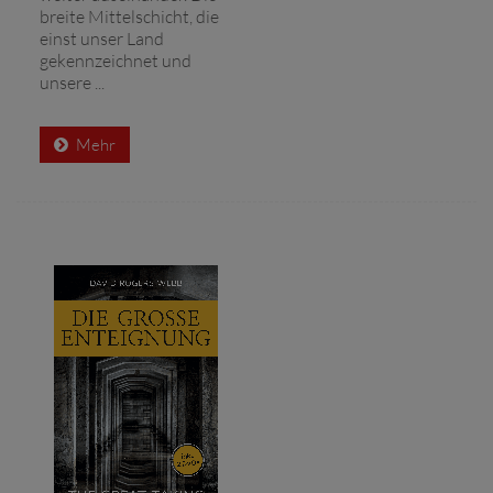
breite Mittelschicht, die
einst unser Land
gekennzeichnet und
unsere ...
Mehr