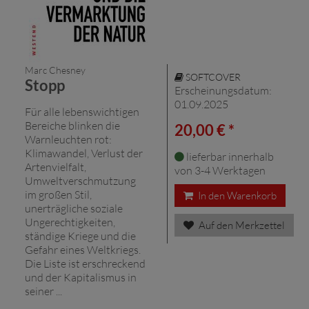
Marc Chesney
SOFTCOVER
Stopp
Erscheinungsdatum:
01.09.2025
Für alle lebenswichtigen
Bereiche blinken die
20,00 € *
Warnleuchten rot:
Klimawandel, Verlust der
lieferbar innerhalb
Artenvielfalt,
von 3-4 Werktagen
Umweltverschmutzung
im großen Stil,
In den Warenkorb
unerträgliche soziale
Ungerechtigkeiten,
Auf den Merkzettel
ständige Kriege und die
Gefahr eines Weltkriegs.
Die Liste ist erschreckend
und der Kapitalismus in
seiner ...