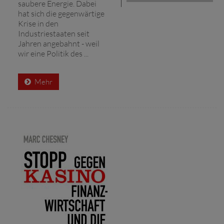
saubere Energie. Dabei
hat sich die gegenwärtige
Krise in den
Industriestaaten seit
Jahren angebahnt - weil
wir eine Politik des ...
Mehr