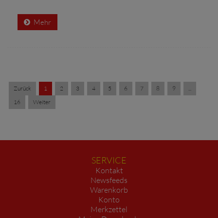
Mehr
Zurück
1
2
3
4
5
6
7
8
9
...
16
Weiter
SERVICE
Kontakt
Newsfeeds
Warenkorb
Konto
Merkzettel