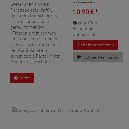
09.01.2023
Die Grünen sind ein
Paradebeispiel dafür,
10,90 € *
dass der »Marsch durch
Institutionen« eben
vergriffen -
genau dort endet.
Neuauflage
»Frieden ernst nehmen -
unbestimmt
jetzt abrüsten«, stand in
großen Lettern auf einem
Mehr Informationen
der Wahlplakate, mit
denen es die Partei in den
Auf den Merkzettel
Bundestag geschafft ...
Mehr