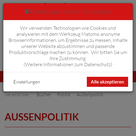
Einstellungen für Ihre Privatsphäre
Wir verwenden Technologien wie Cookies und
Warenkorb
Anmelden
0
analysieren mit dem Werkzeug Matomo anonyme
Browserinformationen, um Ergebnisse zu messen, Inhalte
unserer Website abzustimmen und passende
Produktvorschläge machen zu können. Wir bitten Sie um
Ihre Zustimmung.
Erweiterte Suche
(
Weitere Informationen zum Datenschutz
)
Navigation
Menü
umschalten
Einstellungen
Alle akzeptieren
Sie sind hier:
Bücher
Politik
Außenpolitik
AUSSENPOLITIK