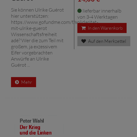
Sie können Ulrike Guérot
lieferbar innerhalb
hier unterstützen:
von 3-4 Werktagen
https://www.gofundme.com/f/solidaritat-
mit-ulrike-guerot
In den Warenkorb
Wissenschaftsfreiheit
adé? Wer die zum Teil mit
Auf den Merkzettel
großem, ja exzessivem
Eifer vorgebrachten
Anwürfe an Ulrike
Guérot ...
Mehr