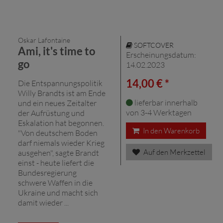
Oskar Lafontaine
SOFTCOVER
Ami, it's time to
Erscheinungsdatum:
go
14.02.2023
14,00 € *
Die Entspannungspolitik
Willy Brandts ist am Ende
lieferbar innerhalb
und ein neues Zeitalter
von 3-4 Werktagen
der Aufrüstung und
Eskalation hat begonnen.
In den Warenkorb
"Von deutschem Boden
darf niemals wieder Krieg
Auf den Merkzettel
ausgehen", sagte Brandt
einst - heute liefert die
Bundesregierung
schwere Waffen in die
Ukraine und macht sich
damit wieder ...