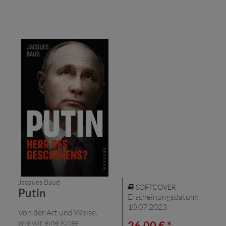
Jacques Baud
SOFTCOVER
Putin
Erscheinungsdatum:
10.07.2023
Von der Art und Weise,
wie wir eine Krise
26,00 € *