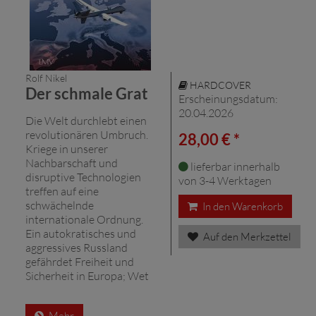
Rolf Nikel
HARDCOVER
Der schmale Grat
Erscheinungsdatum:
20.04.2026
Die Welt durchlebt einen
revolutionären Umbruch.
28,00 € *
Kriege in unserer
Nachbarschaft und
lieferbar innerhalb
disruptive Technologien
von 3-4 Werktagen
treffen auf eine
schwächelnde
In den Warenkorb
internationale Ordnung.
Ein autokratisches und
Auf den Merkzettel
aggressives Russland
gefährdet Freiheit und
Sicherheit in Europa; Wet
Mehr