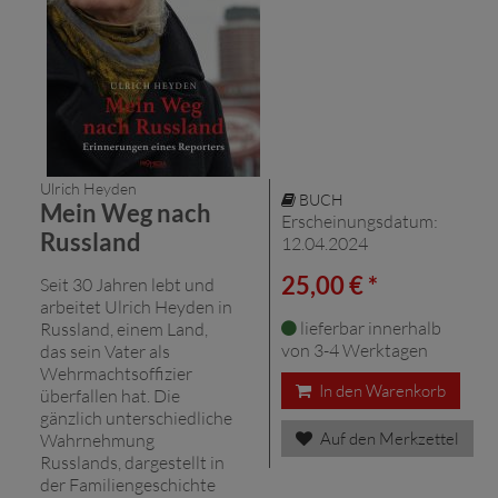
Ulrich Heyden
BUCH
Mein Weg nach
Erscheinungsdatum:
Russland
12.04.2024
25,00 € *
Seit 30 Jahren lebt und
arbeitet Ulrich Heyden in
lieferbar innerhalb
Russland, einem Land,
von 3-4 Werktagen
das sein Vater als
Wehrmachtsoffizier
In den Warenkorb
überfallen hat. Die
gänzlich unterschiedliche
Auf den Merkzettel
Wahrnehmung
Russlands, dargestellt in
der Familiengeschichte