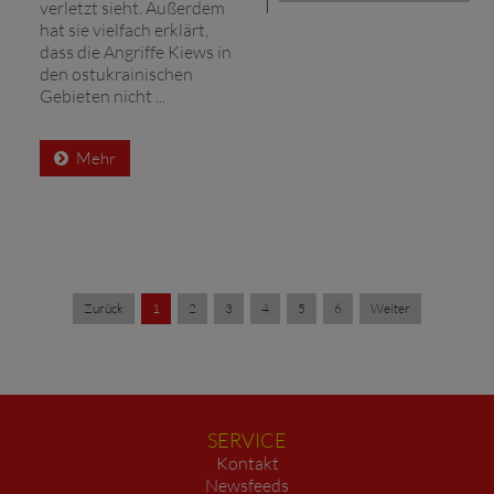
verletzt sieht. Außerdem
hat sie vielfach erklärt,
dass die Angriffe Kiews in
den ostukrainischen
Gebieten nicht ...
Mehr
Zurück
1
2
3
4
5
6
Weiter
SERVICE
Kontakt
Newsfeeds