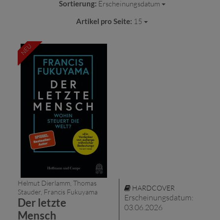
Sortierung:
Erscheinungsdatum
Artikel pro Seite:
15
NEU
Helmut Dierlamm, Thomas
HARDCOVER
Stauder, Francis Fukuyama
Erscheinungsdatum:
Der letzte
03.06.2026
Mensch