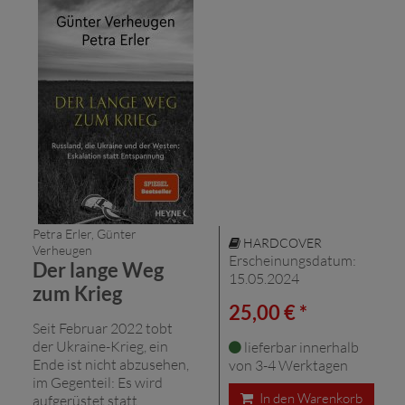
Petra Erler, Günter
HARDCOVER
Verheugen
Erscheinungsdatum:
Der lange Weg
15.05.2024
zum Krieg
25,00 € *
Seit Februar 2022 tobt
der Ukraine-Krieg, ein
lieferbar innerhalb
Ende ist nicht abzusehen,
von 3-4 Werktagen
im Gegenteil: Es wird
In den Warenkorb
aufgerüstet statt