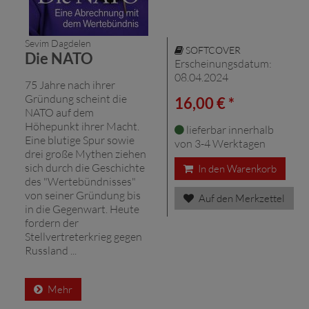
Sevim Dagdelen
SOFTCOVER
Die NATO
Erscheinungsdatum:
08.04.2024
75 Jahre nach ihrer
Gründung scheint die
16,00 € *
NATO auf dem
Höhepunkt ihrer Macht.
lieferbar innerhalb
Eine blutige Spur sowie
von 3-4 Werktagen
drei große Mythen ziehen
sich durch die Geschichte
In den Warenkorb
des "Wertebündnisses"
von seiner Gründung bis
Auf den Merkzettel
in die Gegenwart. Heute
fordern der
Stellvertreterkrieg gegen
Russland ...
Mehr