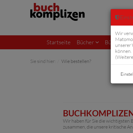
Einste
Wir verw
Matomo 
Startseite
Bücher
Bücher von F
unserer
können. 
(
Weitere
Sie sind hier:
Wie bestellen?
Einste
BUCHKOMPLIZEN.D
Wir haben für Sie die wichtigsten
zusammen, die unsere kritische Ans