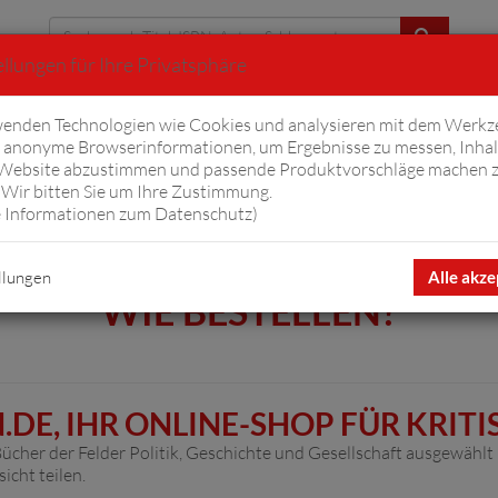
llungen für Ihre Privatsphäre
Erweiterte Suche
enden Technologien wie Cookies und analysieren mit dem Werkz
anonyme Browserinformationen, um Ergebnisse zu messen, Inhal
iftyfifty
Hörbücher
Komplizen
Ov
 Website abzustimmen und passende Produktvorschläge machen 
Wir bitten Sie um Ihre Zustimmung.
 Informationen zum Datenschutz
)
llungen
Alle akze
WIE BESTELLEN?
E, IHR ONLINE-SHOP FÜR KRITI
 Bücher der Felder Politik, Geschichte und Gesellschaft ausgewähl
icht teilen.