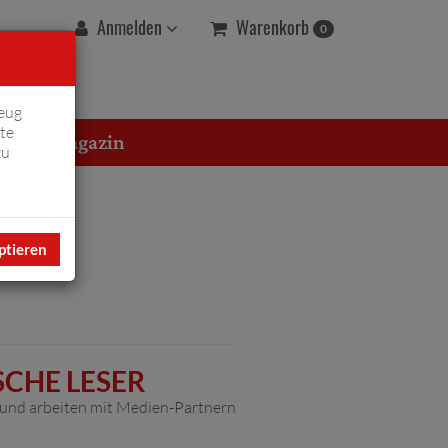
Warenkorb
Anmelden
0
eug
te
erton Magazin
zu
ptieren
SCHE LESER
t und arbeiten mit Medien-Partnern