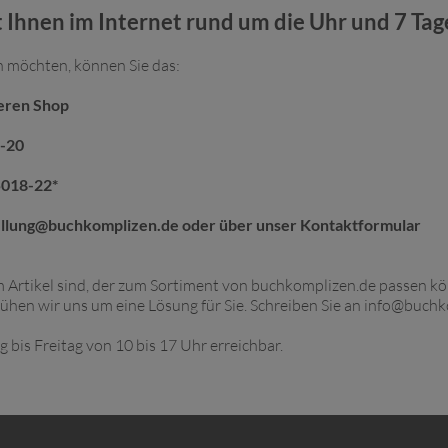
 Ihnen im Internet rund um die Uhr und 7 Tag
n möchten, können Sie das:
seren Shop
8-20
5018-22*
ellung@buchkomplizen.de
oder über unser
Kontaktformular
 Artikel sind, der zum Sortiment von buchkomplizen.de passen kön
ühen wir uns um eine Lösung für Sie. Schreiben Sie an
info@buchk
g bis Freitag von 10 bis 17 Uhr erreichbar.