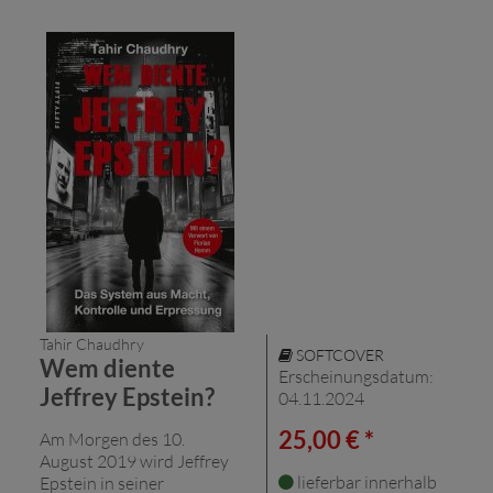
Tahir Chaudhry
SOFTCOVER
Wem diente
Erscheinungsdatum:
Jeffrey Epstein?
04.11.2024
25,00 € *
Am Morgen des 10.
August 2019 wird Jeffrey
lieferbar innerhalb
Epstein in seiner