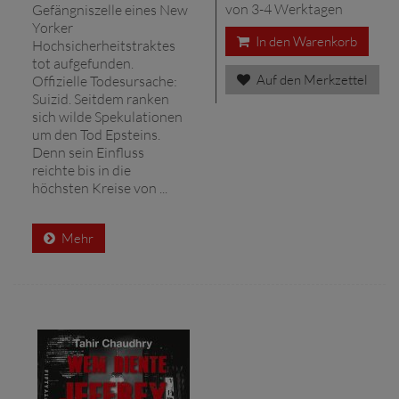
von 3-4 Werktagen
Gefängniszelle eines New
Yorker
In den Warenkorb
Hochsicherheitstraktes
tot aufgefunden.
Auf den Merkzettel
Offizielle Todesursache:
Suizid. Seitdem ranken
sich wilde Spekulationen
um den Tod Epsteins.
Denn sein Einfluss
reichte bis in die
höchsten Kreise von ...
Mehr