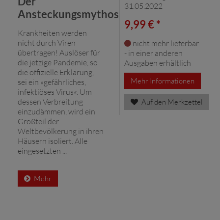
Der
31.05.2022
Ansteckungsmythos
9,99 € *
Krankheiten werden
nicht durch Viren
nicht mehr lieferbar
übertragen! Auslöser für
- in einer anderen
die jetzige Pandemie, so
Ausgaben erhältlich
die offizielle Erklärung,
Mehr Informationen
sei ein »gefährliches,
infektiöses Virus«. Um
dessen Verbreitung
Auf den Merkzettel
einzudämmen, wird ein
Großteil der
Weltbevölkerung in ihren
Häusern isoliert. Alle
eingesetzten ...
Mehr