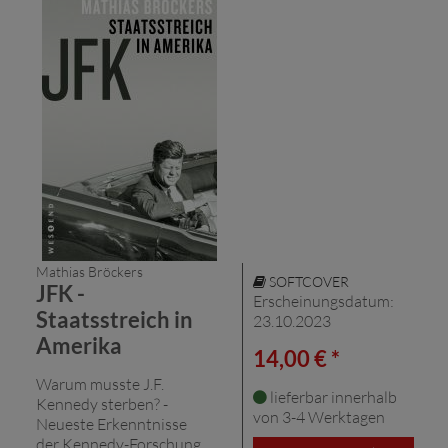
Mathias Bröckers
SOFTCOVER
JFK -
Erscheinungsdatum:
Staatsstreich in
23.10.2023
Amerika
14,00 € *
Warum musste J.F.
lieferbar innerhalb
Kennedy sterben? -
von 3-4 Werktagen
Neueste Erkenntnisse
der Kennedy-Forschung