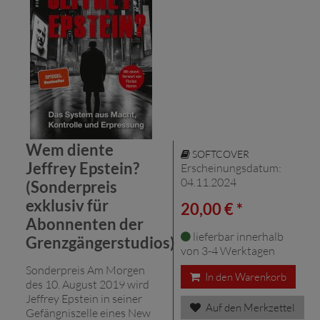
Wem diente
SOFTCOVER
Jeffrey Epstein?
Erscheinungsdatum:
04.11.2024
(Sonderpreis
exklusiv für
20,00 € *
Abonnenten der
lieferbar innerhalb
Grenzgängerstudios)
von 3-4 Werktagen
Sonderpreis Am Morgen
In den Warenkorb
des 10. August 2019 wird
Jeffrey Epstein in seiner
Auf den Merkzettel
Gefängniszelle eines New