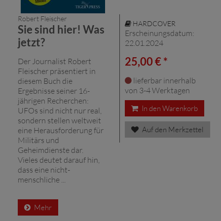
Robert Fleischer
HARDCOVER
Sie sind hier! Was
Erscheinungsdatum:
jetzt?
22.01.2024
25,00 € *
Der Journalist Robert
Fleischer präsentiert in
lieferbar innerhalb
diesem Buch die
von 3-4 Werktagen
Ergebnisse seiner 16-
jährigen Recherchen:
In den Warenkorb
UFOs sind nicht nur real,
sondern stellen weltweit
Auf den Merkzettel
eine Herausforderung für
Militärs und
Geheimdienste dar.
Vieles deutet darauf hin,
dass eine nicht-
menschliche ...
Mehr