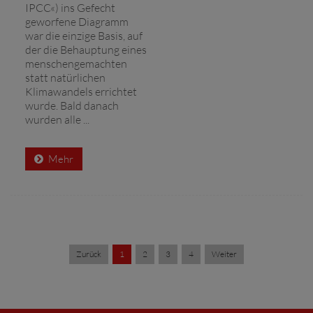
IPCC«) ins Gefecht
geworfene Diagramm
war die einzige Basis, auf
der die Behauptung eines
menschengemachten
statt natürlichen
Klimawandels errichtet
wurde. Bald danach
wurden alle ...
Mehr
Zurück
1
2
3
4
Weiter