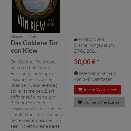
Alexander Rahr
HARDCOVER
Das Goldene Tor
Erscheinungsdatum:
von Kiew
27.02.2026
30,00 € *
Der Berliner Politologe
Vetrov erhält einen
lieferbar innerhalb
Forschungsauftrag in
von 3-4 Werktagen
Lissabon, ein Dossier
über den Ukraine-Krieg
In den Warenkorb
soll er schreiben. Dort
trifft er auf einen alten
Auf den Merkzettel
Bekannten, einen
russischen General. Ist es
Zufall? Und ist es nur eine
nette Geste, dass der ihm
sein Ticket für eine Reise