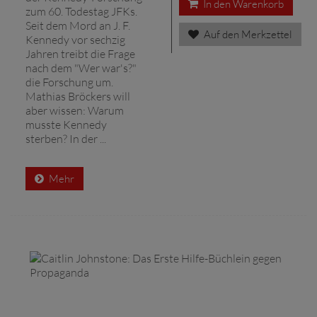
In den Warenkorb
zum 60. Todestag JFKs.
Seit dem Mord an J. F.
Auf den Merkzettel
Kennedy vor sechzig
Jahren treibt die Frage
nach dem "Wer war's?"
die Forschung um.
Mathias Bröckers will
aber wissen: Warum
musste Kennedy
sterben? In der ...
Mehr