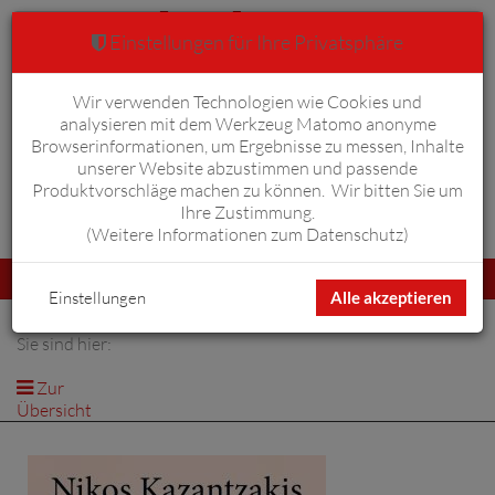
Einstellungen für Ihre Privatsphäre
Wir verwenden Technologien wie Cookies und
Warenkorb
Anmelden
0
analysieren mit dem Werkzeug Matomo anonyme
Browserinformationen, um Ergebnisse zu messen, Inhalte
unserer Website abzustimmen und passende
Produktvorschläge machen zu können. Wir bitten Sie um
Ihre Zustimmung.
Erweiterte Suche
(
Weitere Informationen zum Datenschutz
)
Navigation
Menü
umschalten
Einstellungen
Alle akzeptieren
Sie sind hier:
Zur
Übersicht