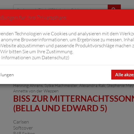
llungen für Ihre Privatsphäre
Erweiterte Suche
enden Technologien wie Cookies und analysieren mit dem Werkz
anonyme Browserinformationen, um Ergebnisse zu messen, Inhal
iftyfifty
Hörbücher
Komplizen
Ov
 Website abzustimmen und passende Produktvorschläge machen 
Wir bitten Sie um Ihre Zustimmung.
 Informationen zum Datenschutz
)
llungen
Alle akze
Henning Ahrens
,
Sylke Hachmeister
,
Alexandra Rak
,
Stephenie Mey
Annette von der Weppen
BISS ZUR MITTERNACHTSSON
(BELLA UND EDWARD 5)
Carlsen
Softcover
848 Seiten