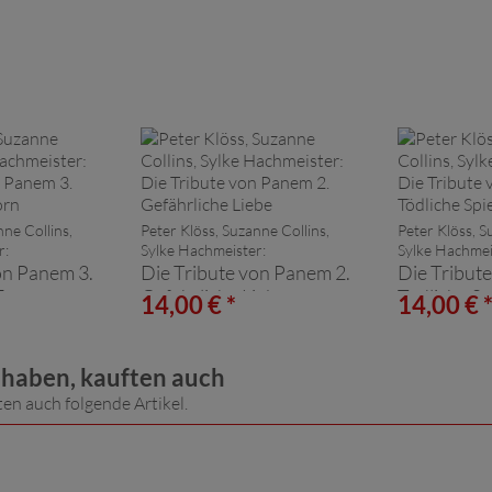
nne Collins,
Peter Klöss, Suzanne Collins,
Peter Klöss, S
r:
Sylke Hachmeister:
Sylke Hachmei
on Panem 3.
Die Tribute von Panem 2.
Die Tribut
Zorn
Gefährliche Liebe
Tödliche Sp
14,00 € *
14,00 € 
t haben, kauften auch
ten auch folgende Artikel.