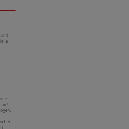
g und
Bella
iner
mpir!
zogen.
ischer
ft.