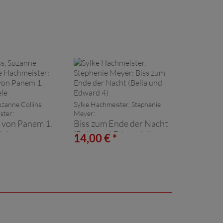
uzanne Collins,
Sylke Hachmeister, Stephenie
ster:
Meyer:
e von Panem 1.
Biss zum Ende der Nacht
iele
(Bella und Edward 4)
*
14,00 € *