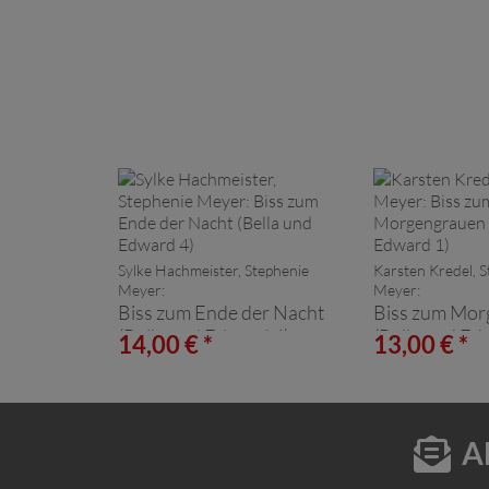
Sylke Hachmeister, Stephenie
Karsten Kredel, 
Meyer:
Meyer:
Biss zum Ende der Nacht
Biss zum Mor
(Bella und Edward 4)
(Bella und Ed
14,00 € *
13,00 € *
A