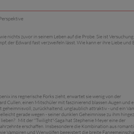
 Perspektive
wie nichts zuvor in seinem Leben auf die Probe. Sie ist Versuchun
pf, der Edward fast verzweifeln lässt. Wie kann er ihre Liebe und 
enix ins regnerische Forks zieht, erwartet sie wenig von der
ard Cullen, einen Mitschüler mit faszinierend blassen Augen und e
st geheimnisvoll, zurückhaltend, unglaublich attraktiv - und ein Va
r vielleicht gerade wegen - seiner dunklen Geheimnisse zu ihm hinge
lieben? Mit der "Twilight"-Saga hat Stephenie Meyer eine der
Jahrzehnte erschaffen. Insbesondere die Kombination aus romant
wie Vampiren und Werwölfen begeistert die breite Fangemeinscha