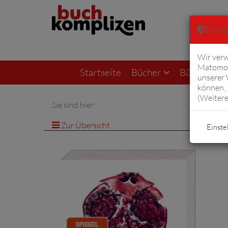
Einste
Wir verw
Matomo 
Startseite
Bücher
Bücher von F
unserer
können. 
(
Weitere
Sie sind hier:
Zur Übersicht
Einste