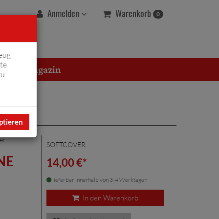
Warenkorb
Anmelden
0
eug
te
erton Magazin
zu
ptieren
er
,
SOFTCOVER
NE
14,00 €*
lieferbar innerhalb von 3-4 Werktagen
In den Warenkorb