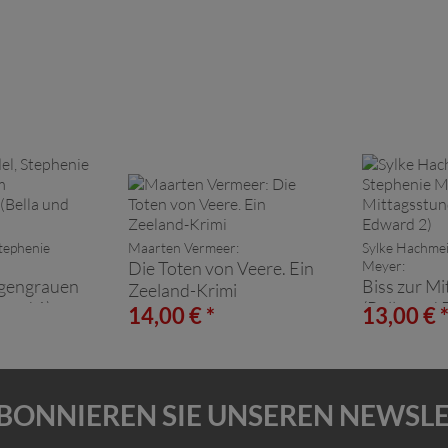
Stephenie
Maarten Vermeer:
Sylke Hachmei
Die Toten von Veere. Ein
Meyer:
gengrauen
Biss zur M
Zeeland-Krimi
ward 1)
(Bella und
14,00 € *
13,00 € 
BONNIEREN SIE UNSEREN NEWSL