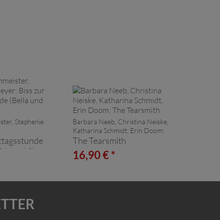
ster, Stephenie
Barbara Neeb, Christina Neiske,
Katharina Schmidt, Erin Doom:
ittagsstunde
The Tearsmith
 Edward 2)
*
16,90 € *
ETTER