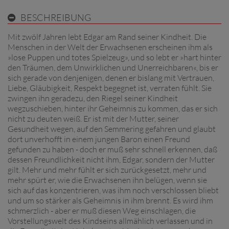
BESCHREIBUNG
Mit zwölf Jahren lebt Edgar am Rand seiner Kindheit. Die
Menschen in der Welt der Erwachsenen erscheinen ihm als
»lose Puppen und totes Spielzeug», und so lebt er »hart hinter
den Träumen, dem Unwirklichen und Unerreichbaren«, bis er
sich gerade von denjenigen, denen er bislang mit Vertrauen,
Liebe, Gläubigkeit, Respekt begegnet ist, verraten fühlt. Sie
zwingen ihn geradezu, den Riegel seiner Kindheit
wegzuschieben, hinter ihr Geheimnis zu kommen, das er sich
nicht zu deuten weiß. Er ist mit der Mutter, seiner
Gesundheit wegen, auf den Semmering gefahren und glaubt
dort unverhofft in einem jungen Baron einen Freund
gefunden zu haben - doch er muß sehr schnell erkennen, daß
dessen Freundlichkeit nicht ihm, Edgar, sondern der Mutter
gilt. Mehr und mehr fühlt er sich zurückgesetzt, mehr und
mehr spürt er, wie die Erwachsenen ihn belügen, wenn sie
sich auf das konzentrieren, was ihm noch verschlossen bliebt
und um so stärker als Geheimnis in ihm brennt. Es wird ihm
schmerzlich - aber er muß diesen Weg einschlagen, die
Vorstellungswelt des Kindseins allmählich verlassen und in