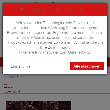
Einstellungen für Ihre Privatsphäre
Wir verwenden Technologien wie Cookies und
Warenkorb
Anmelden
0
analysieren mit dem Werkzeug Matomo anonyme
Browserinformationen, um Ergebnisse zu messen, Inhalte
unserer Website abzustimmen und passende
Produktvorschläge machen zu können. Wir bitten Sie um
Ihre Zustimmung.
Erweiterte Suche
(
Weitere Informationen zum Datenschutz
)
Navigation
Menü
umschalten
Einstellungen
Alle akzeptieren
Sie sind hier:
Zur
Übersicht