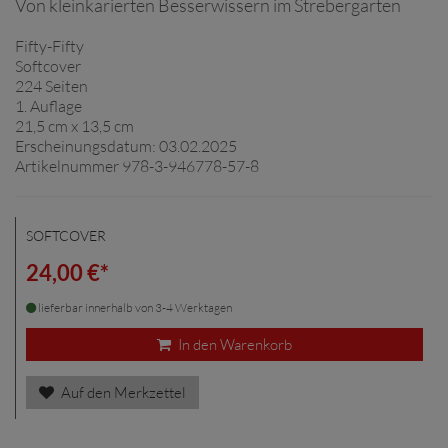
Von kleinkarierten Besserwissern im Strebergarten
Fifty-Fifty
Softcover
224 Seiten
1. Auflage
21,5 cm x 13,5 cm
Erscheinungsdatum: 03.02.2025
Artikelnummer 978-3-946778-57-8
SOFTCOVER
24,00 €*
lieferbar innerhalb von 3-4 Werktagen
In den Warenkorb
Auf den Merkzettel