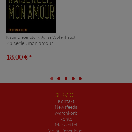
Klaus-Dieter Stork, Jonas Wollenhaupt:
Kaiserlei, mon amour
18,00 € *
SERVICE
Kontakt
Newsfeeds
Warenkorb
Konto
Merkzettel
Meine Downloads