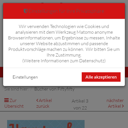
Einstellungen für Ihre Privatsphäre
Wir verwenden Technologien wie Cookies und
Warenkorb
Anmelden
0
analysieren mit dem Werkzeug Matomo anonyme
Browserinformationen, um Ergebnisse zu messen, Inhalte
unserer Website abzustimmen und passende
Produktvorschläge machen zu können. Wir bitten Sie um
Ihre Zustimmung.
Erweiterte Suche
(
Weitere Informationen zum Datenschutz
)
Navigation
Menü
umschalten
Einstellungen
Alle akzeptieren
Sie sind hier:
Bücher von Fiftyfifty
Zur
Artikel
nächster
Artikel 3
Übersicht
zurück
Artikel
von 22