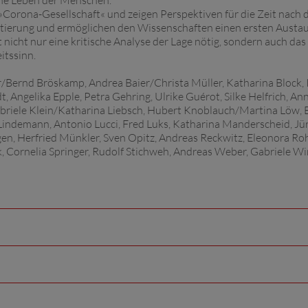
che Leben der Menschen.
 »Corona-Gesellschaft« und zeigen Perspektiven für die Zeit nach 
ientierung und ermöglichen den Wissenschaften einen ersten Austa
nicht nur eine kritische Analyse der Lage nötig, sondern auch das
itssinn.
/Bernd Bröskamp, Andrea Baier/Christa Müller, Katharina Block, 
, Angelika Epple, Petra Gehring, Ulrike Guérot, Silke Helfrich, An
abriele Klein/Katharina Liebsch, Hubert Knoblauch/Martina Löw, 
Lindemann, Antonio Lucci, Fred Luks, Katharina Manderscheid, Jü
, Herfried Münkler, Sven Opitz, Andreas Reckwitz, Eleonora Ro
, Cornelia Springer, Rudolf Stichweh, Andreas Weber, Gabriele W