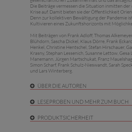
gesellschaftlichen Zusammenhalt und das alltägli
Die Beiträge vermessen die Situation inmitten der
Krise auf. Damit bieten sie der Öffentlichkeit Or
Denn zur kollektiven Bewältigung der Pandemie ist 
Kultivieren eines Zukunftshorizonts mit Möglichke
Mit Beiträgen von Frank Adloff, Thomas Alkemeyer
Blühdorn, Sascha Dickel, Klaus Dörre, Frank Eckardt
Henkel, Christine Hentschel, Stefan Hirschauer, G
Krasny, Stephan Lessenich, Susanne Lettow, Gesa 
Manemann, Jürgen Martschukat, Franz Mauelshagen
Simon Scharf, Frank Schulz-Nieswandt, Sarah Speck
und Lars Winterberg.
ÜBER DIE AUTOREN
LESEPROBEN UND MEHR ZUM BUCH
PRODUKTSICHERHEIT