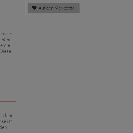
Auf den Merkzettel
latz 7
 Leben
demie:
 Diese
h klar,
se ist
 den