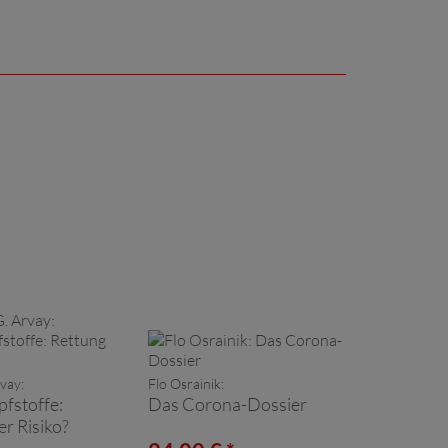
vay:
Flo Osrainik:
fstoffe:
Das Corona-Dossier
r Risiko?