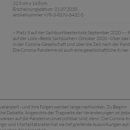
22,5 cm x 14,8 cm
Erscheinungsdatum: 21.07.2020
Artikelnummer 978-3-8376-5432-5
– Platz 5 auf der Sachbuchbestenliste September 2020 –– P
auf der Liste »Beste Sachbücher« Oktober 2020 –Über das
in der Corona-Gesellschaft und über die Zeit nach der Pan
Die Corona-Pandemie ist auch eine gesellschaftliche Krise.
verändert - und ihre Folgen werden lange nachwirken. Zu Beginn
iche Debatte. Angesichts der Tragweite der Veränderungen ist jedoc
tweisen auf die Pandemie unverzichtbar sind, denn: Die Corona-Kri
ungs- und Mortalitätsraten hat sie tief greifende Auswirkungen auf