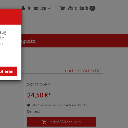
Warenkorb
Anmelden
0
eug
te
erton Magazin
zu
nächster Artikel
ptieren
SOFTCOVER
24,50 €*
lieferbar innerhalb von 14 Tagen, Print on
Demand
In den Warenkorb