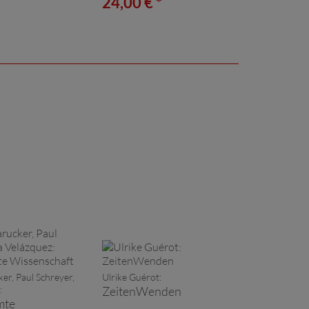
*
24,00 € *
er, Paul Schreyer,
Ulrike Guérot:
:
ZeitenWenden
mte