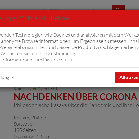
llungen für Ihre Privatsphäre
Erweiterte Suche
enden Technologien wie Cookies und analysieren mit dem Werkz
anonyme Browserinformationen, um Ergebnisse zu messen, Inhal
iftyfifty
Hörbücher
Komplizen
Ov
 Website abzustimmen und passende Produktvorschläge machen 
Wir bitten Sie um Ihre Zustimmung.
 Informationen zum Datenschutz
)
llungen
Alle akze
Romy Jaster
,
Geert Keil
NACHDENKEN ÜBER CORONA
Philosophische Essays über die Pandemie und ihre F
Reclam, Philipp
Softcover
135 Seiten
20,5 cm x 12,5 cm