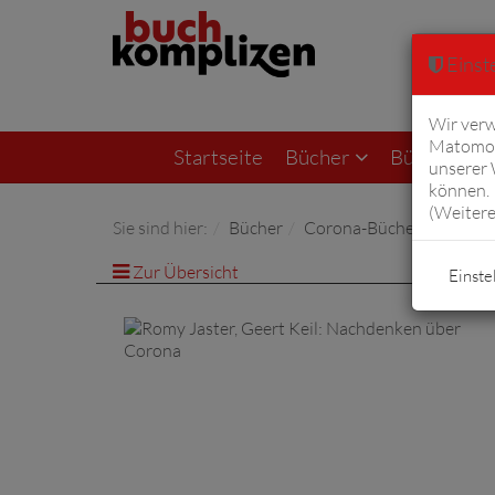
Einste
Wir verw
Matomo 
Startseite
Bücher
Bücher von F
unserer
können. 
(
Weitere
Sie sind hier:
Bücher
Corona-Bücher
Zur Übersicht
Einste