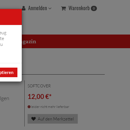
Warenkorb
Anmelden
0
eug
te
erton Magazin
zu
ptieren
SOFTCOVER
12,00 €*
olgen
leider nicht mehr lieferbar
Auf den Merkzettel