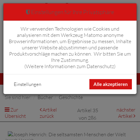
Einstellungen für Ihre Privatsphäre
Wir verwenden Technologien wie Cookies und
Warenkorb
Anmelden
0
analysieren mit dem Werkzeug Matomo anonyme
Browserinformationen, um Ergebnisse zu messen, Inhalte
unserer Website abzustimmen und passende
Produktvorschläge machen zu können. Wir bitten Sie um
Ihre Zustimmung.
Erweiterte Suche
(
Weitere Informationen zum Datenschutz
)
Navigation
Menü
umschalten
Einstellungen
Alle akzeptieren
Sie sind hier:
Bücher
Geschichte
Zur
Artikel
nächster
Artikel 35
Übersicht
zurück
Artikel
von 286