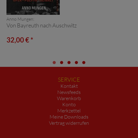
Anno Mungen:
Von Bayreuth nach Auschwitz
32,00 € *
SERVICE
Kontakt
Newsfeeds
Warenkorb
Konto
Merkzettel
Meine Downloads
Vertrag widerrufen