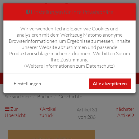
Einstellungen für Ihre Privatsphäre
Wir verwenden Technologien wie Cookies und
Warenkorb
Anmelden
0
analysieren mit dem Werkzeug Matomo anonyme
Browserinformationen, um Ergebnisse zu messen, Inhalte
unserer Website abzustimmen und passende
Produktvorschläge machen zu können. Wir bitten Sie um
Ihre Zustimmung.
Erweiterte Suche
(
Weitere Informationen zum Datenschutz
)
Navigation
Menü
umschalten
Einstellungen
Alle akzeptieren
Sie sind hier:
Bücher
Geschichte
Zur
Artikel
nächster
Artikel 31
Übersicht
zurück
Artikel
von 286