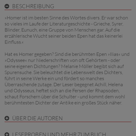
BESCHREIBUNG
»Homer ist im besten Sinne des Wortes divers. Er war schon
so vieles im Laufe der Literaturgeschichte - Grieche, Syrer,
Blinder, Eunuch, eine Gruppe von Menschen gar. Auf die
erzählerische Wucht seiner beiden Epen hat das keinerlei
Einfluss.«
Hat es Homer gegeben? Sind die berühmten Epen »Ilias« und
»Odyssee« nur Niederschriften von oft Gehörtem - oder
seine eigenen Dichtungen? Melanie Möller begibt sich auf
Spurensuche. Sie beleuchtet die Lebenswelt des Dichters,
führt in seine Werke ein und fördert so manches
Überraschende zutage. Der Leser begegnet Achill, Helena
und Odysseus, heftet sich an die Fersen der Rhapsoden,
schaut Forschern über die Schulter - und kommt dem wohl
berühmtesten Dichter der Antike ein großes Stück näher.
ÜBER DIE AUTOREN
LESEPROBEN UND MEHR ZUM BUCH