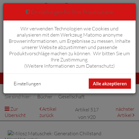
Einstellungen für Ihre Privatsphäre
Wir verwenden Technologien wie Cookies und
Warenkorb
Anmelden
0
analysieren mit dem Werkzeug Matomo anonyme
Browserinformationen, um Ergebnisse zu messen, Inhalte
unserer Website abzustimmen und passende
Produktvorschläge machen zu können. Wir bitten Sie um
Ihre Zustimmung.
Erweiterte Suche
(
Weitere Informationen zum Datenschutz
)
Navigation
Menü
umschalten
Einstellungen
Alle akzeptieren
Sie sind hier:
Bücher
Gesellschaft
Zur
Artikel
nächster
Artikel 517
Übersicht
zurück
Artikel
von 920