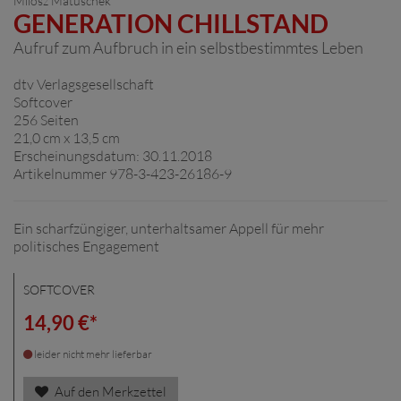
Milosz Matuschek
GENERATION CHILLSTAND
Aufruf zum Aufbruch in ein selbstbestimmtes Leben
dtv Verlagsgesellschaft
Softcover
256 Seiten
21,0 cm x 13,5 cm
Erscheinungsdatum: 30.11.2018
Artikelnummer 978-3-423-26186-9
Ein scharfzüngiger, unterhaltsamer Appell für mehr
politisches Engagement
SOFTCOVER
14,90 €*
leider nicht mehr lieferbar
Auf den Merkzettel