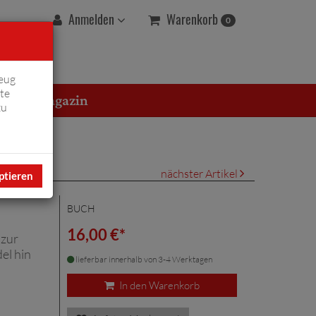
Warenkorb
Anmelden
0
eug
te
erton Magazin
zu
nächster Artikel
ptieren
BUCH
16,00 €*
 zur
el hin
lieferbar innerhalb von 3-4 Werktagen
In den Warenkorb