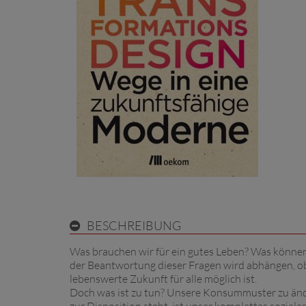
BESCHREIBUNG
Was brauchen wir für ein gutes Leben? Was können
der Beantwortung dieser Fragen wird abhängen, ob 
lebenswerte Zukunft für alle möglich ist.
Doch was ist zu tun? Unsere Konsummuster zu änder