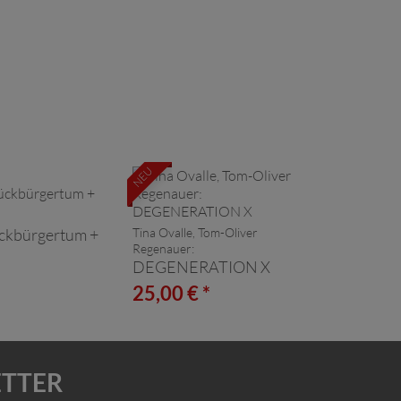
NEU
ckbürgertum +
Tina Ovalle, Tom-Oliver
Regenauer:
DEGENERATION X
*
25,00 € *
ETTER