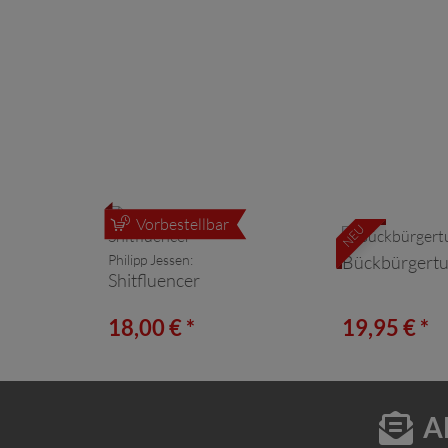
Vorbestellbar
NEU
Philipp Jessen:
Bückbürgert
Shitfluencer
18,00 € *
19,95 € *
A