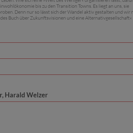
s Leben. Wie sich eine »Welt des Weniger« organisieren lässt, dafür
nwohlökonomie bis zu den Transition Towns. Es liegt an uns, sie
oben. Denn nur so lässt sich der Wandel aktiv gestalten und wir
ndes Buch über Zukunftsvisionen und eine Alternativgesellschaft«
, Harald Welzer