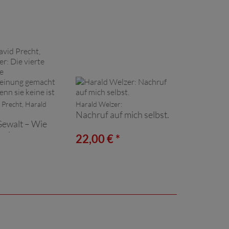
 Precht, Harald
Harald Welzer:
Nachruf auf mich selbst.
Gewalt – Wie
meinung
*
22,00 € *
rd, auch wenn