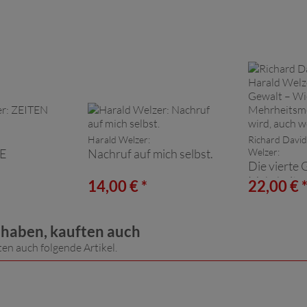
Harald Welzer:
Richard David
E
Nachruf auf mich selbst.
Welzer:
Die vierte 
Mehrheits
14,00 € *
22,00 € 
gemacht wi
sie keine ist
t haben, kauften auch
ten auch folgende Artikel.