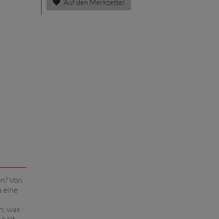
Auf den Merkzettel
en? Von
s eine
n; was