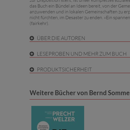
zur Disposition steht, ist unser komplettes soziale
das Buch ein Bündel an Ideen bereit, von der Gemei
anzuwenden und in lokalen Gemeinschaften zu erpr
nicht fürchten, im Desaster zu enden. »Ein spanne
(fairkehr).
ÜBER DIE AUTOREN
LESEPROBEN UND MEHR ZUM BUCH
PRODUKTSICHERHEIT
Weitere Bücher von Bernd Sommer